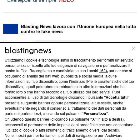
Blasting News lavora con l’Unione Europea nella lotta
contro le fake news
ABOUT
LINEA EDITORIALE
Utilizziamo i cookie e tecnologie simili di tracciamento per fornirti un servizio
Questa sezione offre informazioni trasparenti su Blasting
personalizzato rispetto alle tue esigenze di navigazione e per analizzare il
nostro traffico. Raccogliamo e condividiamo con i nostri
1624
partner che si
News, sui nostri processi editoriali e su come ci impegniamo a
occupano di analisi dei dati web, pubblicità e social media, alcune
creare news di qualità. Inoltre, afferma la nostra aderenza a
informazioni sul tuo dispositivo, come l’indirizzo IP e le caratteristiche del tuo
‘Trust Project - News with Integrity’
Blasting News non è
dispositivo, i quali potrebbero combinarle con altre informazioni che hai
ancora membro del programma, ma ha richiesto di farne
fornito loro o che hanno raccolto dal tuo utilizzo dei loro servizi. Puoi
parte; Trust Project non ha ancora effettuato una verifica di
acconsentire all’uso di tali tecnologie cliccando il pulsante
“Accetta tutti”
conformità agli standard.
presente su questo banner oppure personalizzare le tue scelte, anche
eventualmente negando il consenso al trattamento dei dati personali da
parte dei partner terzi, cliccando sul pulsante
“Personalizza”
.
Su di noi
Chiudendo questo banner (cliccando sul pulsante
“X”
in alto a destra),
acconsenti al permanere delle impostazioni predefinite che non consentono
Team editoriale
l’utilizzo di cookie o altri strumenti di tracciamento diversi dai tecnici.
Noi e i nostri partner trattiamo i tuoi dati di navigazione per: Archiviare
Corporate