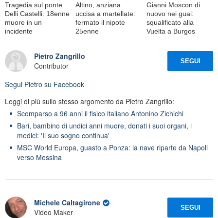
Tragedia sul ponte
Altino, anziana
Gianni Moscon di
Delli Castelli: 18enne
uccisa a martellate:
nuovo nei guai:
muore in un
fermato il nipote
squalificato alla
incidente
25enne
Vuelta a Burgos
Pietro Zangrillo
SEGUI
Contributor
Segui
Pietro
su Facebook
Leggi di più sullo stesso argomento da Pietro Zangrillo:
Scomparso a 96 anni il fisico italiano Antonino Zichichi
Bari, bambino di undici anni muore, donati i suoi organi, i
medici: 'Il suo sogno continua'
MSC World Europa, guasto a Ponza: la nave riparte da Napoli
verso Messina
Michele Caltagirone
SEGUI
Video Maker