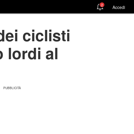
2
Accedi
i ciclisti
 lordi al