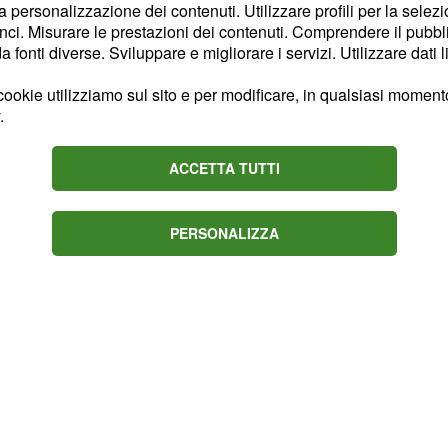
la personalizzazione dei contenuti. Utilizzare profili per la selez
ci. Misurare le prestazioni dei contenuti. Comprendere il pubblic
fonti diverse. Sviluppare e migliorare i servizi. Utilizzare dati l
corridori che ha
ttromila euro lordi
ookie utilizziamo sul sito e per modificare, in qualsiasi momento,
anche senza avere un
.
quadra, può ottenere
ACCETTA TUTTI
parte dei corridori che
e militano nella
ionistico ha uno
PERSONALIZZA
 mensili.