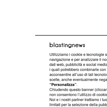
Utilizziamo i cookie e tecnologie s
navigazione e per analizzare il no
Ciclismo, nel World To
dati web, pubblicità e social media,
i quali potrebbero combinarle con a
diecimila euro mensil
acconsentire all’uso di tali tecnol
scelte, anche eventualmente negand
I risultati del sondaggio condotto d
“Personalizza”
.
confermato il divario abissale nelle re
Chiudendo questo banner (clicca
non consentono l’utilizzo di cookie 
che militano nelle squadre
World T
Noi e i nostri partner trattiamo i t
livelli davvero minimi se si consider
limitati per la selezione della pubb