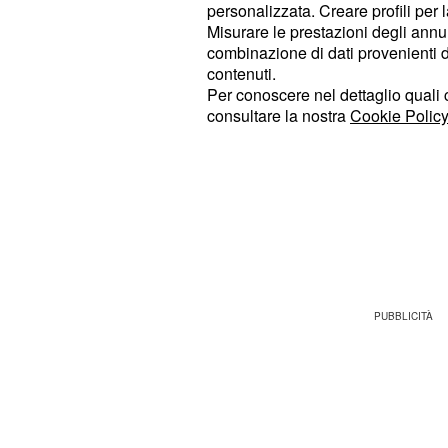
Continental, la terza del ciclismo.
personalizzata. Creare profili per 
Misurare le prestazioni degli annun
combinazione di dati provenienti da 
Lo stipendio medio del centinaio di 
contenuti.
partecipato alla ricerca è di circa
qua
Per conoscere nel dettaglio quali c
Chi arriva al World Tour, 
mensili.
consultare la nostra
Cookie Policy
ruolo di primo piano nella propria s
delle retribuzioni interessanti. Gran 
hanno partecipato al sondaggio e ch
massima serie del
profess
ciclismo
stipendio superiore ai diecimila euro