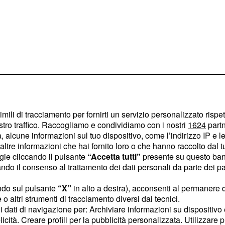
imili di tracciamento per fornirti un servizio personalizzato rispe
stro traffico. Raccogliamo e condividiamo con i nostri
1624
partn
ur oltre i
 alcune informazioni sul tuo dispositivo, come l’indirizzo IP e le 
ltre informazioni che hai fornito loro o che hanno raccolto dal tuo
i
ogie cliccando il pulsante
“Accetta tutti”
presente su questo ban
o il consenso al trattamento dei dati personali da parte dei par
a
ha
Sporta Union
tribuzioni tra i corridori
ndo sul pulsante
“X”
in alto a destra), acconsenti al permanere 
o altri strumenti di tracciamento diversi dai tecnici.
e tutto il resto, con
our
uoi dati di navigazione per: Archiviare informazioni su dispositivo 
a solo la categoria
licità. Creare profili per la pubblicità personalizzata. Utilizzare p