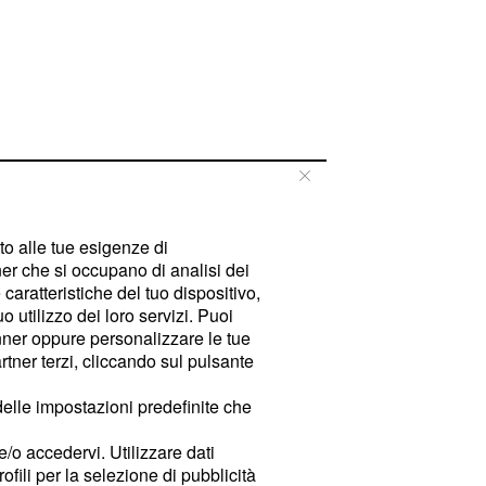
tto alle tue esigenze di
er che si occupano di analisi dei
caratteristiche del tuo dispositivo,
 utilizzo dei loro servizi. Puoi
ner oppure personalizzare le tue
tner terzi, cliccando sul pulsante
delle impostazioni predefinite che
e/o accedervi. Utilizzare dati
rofili per la selezione di pubblicità