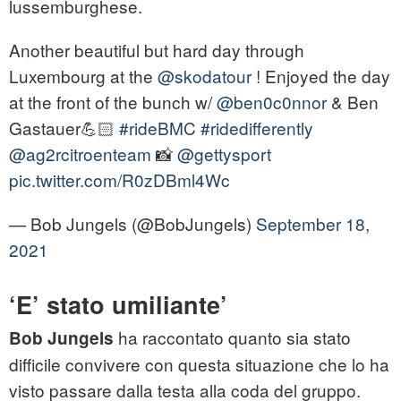
lussemburghese.
Another beautiful but hard day through
Luxembourg at the
@skodatour
! Enjoyed the day
at the front of the bunch w/
@ben0c0nnor
& Ben
Gastauer💪🏻
#rideBMC
#ridedifferently
@ag2rcitroenteam
📸
@gettysport
pic.twitter.com/R0zDBml4Wc
— Bob Jungels (@BobJungels)
September 18,
2021
‘E’ stato umiliante’
ha raccontato quanto sia stato
Bob Jungels
difficile convivere con questa situazione che lo ha
visto passare dalla testa alla coda del gruppo.