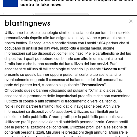
contro le fake news
ABOUT
LINEA EDITORIALE
Utilizziamo i cookie e tecnologie simili di tracciamento per fornirti un servizio
Questa sezione offre informazioni trasparenti su Blasting
personalizzato rispetto alle tue esigenze di navigazione e per analizzare il
nostro traffico. Raccogliamo e condividiamo con i nostri
1624
partner che si
News, sui nostri processi editoriali e su come ci impegniamo a
occupano di analisi dei dati web, pubblicità e social media, alcune
creare news di qualità. Inoltre, afferma la nostra aderenza a
informazioni sul tuo dispositivo, come l’indirizzo IP e le caratteristiche del tuo
‘Trust Project - News with Integrity’
Blasting News non è
dispositivo, i quali potrebbero combinarle con altre informazioni che hai
ancora membro del programma, ma ha richiesto di farne
fornito loro o che hanno raccolto dal tuo utilizzo dei loro servizi. Puoi
parte; Trust Project non ha ancora effettuato una verifica di
acconsentire all’uso di tali tecnologie cliccando il pulsante
“Accetta tutti”
conformità agli standard.
presente su questo banner oppure personalizzare le tue scelte, anche
eventualmente negando il consenso al trattamento dei dati personali da
parte dei partner terzi, cliccando sul pulsante
“Personalizza”
.
Su di noi
Chiudendo questo banner (cliccando sul pulsante
“X”
in alto a destra),
acconsenti al permanere delle impostazioni predefinite che non consentono
Team editoriale
l’utilizzo di cookie o altri strumenti di tracciamento diversi dai tecnici.
Noi e i nostri partner trattiamo i tuoi dati di navigazione per: Archiviare
Corporate
informazioni su dispositivo e/o accedervi. Utilizzare dati limitati per la
selezione della pubblicità. Creare profili per la pubblicità personalizzata.
Redazione
Utilizzare profili per la selezione di pubblicità personalizzata. Creare profili
per la personalizzazione dei contenuti. Utilizzare profili per la selezione di
Informativa Privacy
contenuti personalizzati. Misurare le prestazioni degli annunci. Misurare le