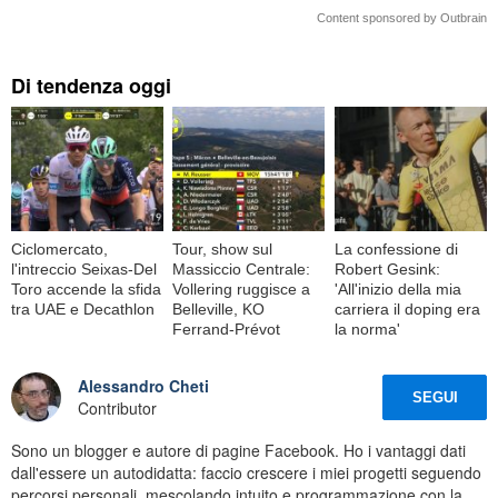
Content sponsored by Outbrain
Di tendenza oggi
Ciclomercato,
Tour, show sul
La confessione di
l'intreccio Seixas-Del
Massiccio Centrale:
Robert Gesink:
Toro accende la sfida
Vollering ruggisce a
'All'inizio della mia
tra UAE e Decathlon
Belleville, KO
carriera il doping era
Ferrand-Prévot
la norma'
Alessandro Cheti
SEGUI
Contributor
Sono un blogger e autore di pagine Facebook. Ho i vantaggi dati
dall'essere un autodidatta: faccio crescere i miei progetti seguendo
percorsi personali, mescolando intuito e programmazione con la