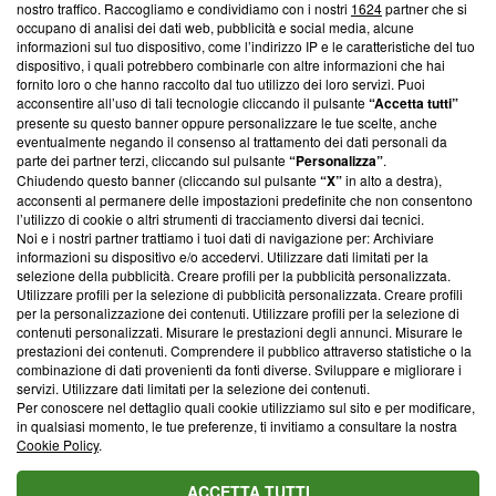
nostro traffico. Raccogliamo e condividiamo con i nostri
1624
partner che si
News, sui nostri processi editoriali e su come ci impegniamo a
occupano di analisi dei dati web, pubblicità e social media, alcune
creare news di qualità. Inoltre, afferma la nostra aderenza a
informazioni sul tuo dispositivo, come l’indirizzo IP e le caratteristiche del tuo
‘Trust Project - News with Integrity’
Blasting News non è
dispositivo, i quali potrebbero combinarle con altre informazioni che hai
ancora membro del programma, ma ha richiesto di farne
fornito loro o che hanno raccolto dal tuo utilizzo dei loro servizi. Puoi
parte; Trust Project non ha ancora effettuato una verifica di
acconsentire all’uso di tali tecnologie cliccando il pulsante
“Accetta tutti”
conformità agli standard.
presente su questo banner oppure personalizzare le tue scelte, anche
eventualmente negando il consenso al trattamento dei dati personali da
parte dei partner terzi, cliccando sul pulsante
“Personalizza”
.
Su di noi
Chiudendo questo banner (cliccando sul pulsante
“X”
in alto a destra),
acconsenti al permanere delle impostazioni predefinite che non consentono
Team editoriale
l’utilizzo di cookie o altri strumenti di tracciamento diversi dai tecnici.
Noi e i nostri partner trattiamo i tuoi dati di navigazione per: Archiviare
Corporate
informazioni su dispositivo e/o accedervi. Utilizzare dati limitati per la
selezione della pubblicità. Creare profili per la pubblicità personalizzata.
Redazione
Utilizzare profili per la selezione di pubblicità personalizzata. Creare profili
per la personalizzazione dei contenuti. Utilizzare profili per la selezione di
Informativa Privacy
contenuti personalizzati. Misurare le prestazioni degli annunci. Misurare le
prestazioni dei contenuti. Comprendere il pubblico attraverso statistiche o la
Cookie Policy
combinazione di dati provenienti da fonti diverse. Sviluppare e migliorare i
servizi. Utilizzare dati limitati per la selezione dei contenuti.
Blasting SA, IDI CHE-247.845.224, Via Carlo Frasca, 3 - 6900
Per conoscere nel dettaglio quali cookie utilizziamo sul sito e per modificare,
Lugano (Svizzera) Tel:
+39 0690258937
in qualsiasi momento, le tue preferenze, ti invitiamo a consultare la nostra
Cookie Policy
.
© 2026 Blasting News
ACCETTA TUTTI