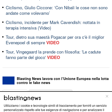
Ciclismo, Giulio Ciccone: ‘Con Nibali le cose non sono
andate come volevamo’
Ciclismo, incidente per Mark Cavendish: nottata in
terapia intensiva (Video)
Tour, dietro sua maestà Pogacar per ora c'è il miglior
Evenepoel di sempre
VIDEO
Tour, Vingegaard la prende con filosofia: 'Le cadute
fanno parte del gioco'
VIDEO
Blasting News lavora con l’Unione Europea nella lotta
contro le fake news
ABOUT
LINEA EDITORIALE
Utilizziamo i cookie e tecnologie simili di tracciamento per fornirti un servizio
Questa sezione offre informazioni trasparenti su Blasting
personalizzato rispetto alle tue esigenze di navigazione e per analizzare il