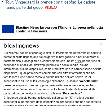
Tour, Vingegaard la prende con filosofia: 'Le cadute
fanno parte del gioco'
VIDEO
Blasting News lavora con l’Unione Europea nella lotta
contro le fake news
ABOUT
LINEA EDITORIALE
Utilizziamo i cookie e tecnologie simili di tracciamento per fornirti un servizio
Questa sezione offre informazioni trasparenti su Blasting
personalizzato rispetto alle tue esigenze di navigazione e per analizzare il
nostro traffico. Raccogliamo e condividiamo con i nostri
1624
partner che si
News, sui nostri processi editoriali e su come ci impegniamo a
occupano di analisi dei dati web, pubblicità e social media, alcune
creare news di qualità. Inoltre, afferma la nostra aderenza a
informazioni sul tuo dispositivo, come l’indirizzo IP e le caratteristiche del tuo
‘Trust Project - News with Integrity’
Blasting News non è
dispositivo, i quali potrebbero combinarle con altre informazioni che hai
ancora membro del programma, ma ha richiesto di farne
fornito loro o che hanno raccolto dal tuo utilizzo dei loro servizi. Puoi
parte; Trust Project non ha ancora effettuato una verifica di
acconsentire all’uso di tali tecnologie cliccando il pulsante
“Accetta tutti”
conformità agli standard.
presente su questo banner oppure personalizzare le tue scelte, anche
eventualmente negando il consenso al trattamento dei dati personali da
parte dei partner terzi, cliccando sul pulsante
“Personalizza”
.
Su di noi
Chiudendo questo banner (cliccando sul pulsante
“X”
in alto a destra),
acconsenti al permanere delle impostazioni predefinite che non consentono
Team editoriale
l’utilizzo di cookie o altri strumenti di tracciamento diversi dai tecnici.