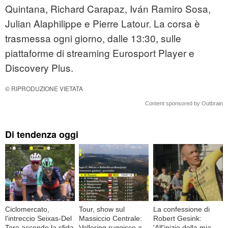
Quintana, Richard Carapaz, Iván Ramiro Sosa,
Julian Alaphilippe e Pierre Latour. La corsa è
trasmessa ogni giorno, dalle 13:30, sulle
piattaforme di streaming Eurosport Player e
Discovery Plus.
© RIPRODUZIONE VIETATA
Content sponsored by Outbrain
Di tendenza oggi
Ciclomercato,
Tour, show sul
La confessione di
l'intreccio Seixas-Del
Massiccio Centrale:
Robert Gesink:
Toro accende la sfida
Vollering ruggisce a
'All'inizio della mia