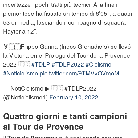
incertezze i pochi tratti più tecnici. Alla fine il
piemontese ha fissato un tempo di 8’05’’, a quasi
53 di media, lasciando il compagno di squadra
Hayter a 12’’.
🏅🇮🇹Filippo Ganna (Ineos Grenadiers) se llevó
la Victoria en el Prologo del Tour de la Provence
2022 🇫🇷
#TDLP
#TDLP2022
#Ciclismo
#Noticiclismo
pic.twitter.com/9TMVvOVmoM
— NotiCiclismo ▶ 🇫🇷 #TDLP2022
(@Noticiclismo1)
February 10, 2022
Quattro giorni e tanti campioni
al Tour de Provence
Il
si è così aperto con una
Tour de Provence