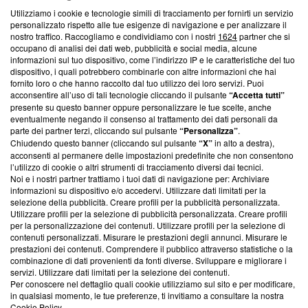
Utilizziamo i cookie e tecnologie simili di tracciamento per fornirti un servizio
Questa sezione offre informazioni trasparenti su Blasting
personalizzato rispetto alle tue esigenze di navigazione e per analizzare il
nostro traffico. Raccogliamo e condividiamo con i nostri
1624
partner che si
News, sui nostri processi editoriali e su come ci impegniamo a
occupano di analisi dei dati web, pubblicità e social media, alcune
creare news di qualità. Inoltre, afferma la nostra aderenza a
informazioni sul tuo dispositivo, come l’indirizzo IP e le caratteristiche del tuo
‘Trust Project - News with Integrity’
Blasting News non è
dispositivo, i quali potrebbero combinarle con altre informazioni che hai
ancora membro del programma, ma ha richiesto di farne
fornito loro o che hanno raccolto dal tuo utilizzo dei loro servizi. Puoi
parte; Trust Project non ha ancora effettuato una verifica di
acconsentire all’uso di tali tecnologie cliccando il pulsante
“Accetta tutti”
conformità agli standard.
presente su questo banner oppure personalizzare le tue scelte, anche
eventualmente negando il consenso al trattamento dei dati personali da
parte dei partner terzi, cliccando sul pulsante
“Personalizza”
.
Su di noi
Chiudendo questo banner (cliccando sul pulsante
“X”
in alto a destra),
acconsenti al permanere delle impostazioni predefinite che non consentono
Team editoriale
l’utilizzo di cookie o altri strumenti di tracciamento diversi dai tecnici.
Noi e i nostri partner trattiamo i tuoi dati di navigazione per: Archiviare
Corporate
informazioni su dispositivo e/o accedervi. Utilizzare dati limitati per la
selezione della pubblicità. Creare profili per la pubblicità personalizzata.
Redazione
Utilizzare profili per la selezione di pubblicità personalizzata. Creare profili
per la personalizzazione dei contenuti. Utilizzare profili per la selezione di
Informativa Privacy
contenuti personalizzati. Misurare le prestazioni degli annunci. Misurare le
prestazioni dei contenuti. Comprendere il pubblico attraverso statistiche o la
Cookie Policy
combinazione di dati provenienti da fonti diverse. Sviluppare e migliorare i
servizi. Utilizzare dati limitati per la selezione dei contenuti.
Blasting SA, IDI CHE-247.845.224, Via Carlo Frasca, 3 - 6900
Per conoscere nel dettaglio quali cookie utilizziamo sul sito e per modificare,
Lugano (Svizzera) Tel:
+39 0690258937
in qualsiasi momento, le tue preferenze, ti invitiamo a consultare la nostra
Cookie Policy
.