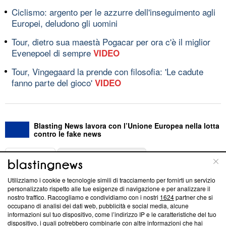
Ciclismo: argento per le azzurre dell'inseguimento agli
Europei, deludono gli uomini
Tour, dietro sua maestà Pogacar per ora c'è il miglior
Evenepoel di sempre
VIDEO
Tour, Vingegaard la prende con filosofia: 'Le cadute
fanno parte del gioco'
VIDEO
Blasting News lavora con l’Unione Europea nella lotta
contro le fake news
ABOUT
LINEA EDITORIALE
Utilizziamo i cookie e tecnologie simili di tracciamento per fornirti un servizio
Questa sezione offre informazioni trasparenti su Blasting
personalizzato rispetto alle tue esigenze di navigazione e per analizzare il
nostro traffico. Raccogliamo e condividiamo con i nostri
1624
partner che si
News, sui nostri processi editoriali e su come ci impegniamo a
occupano di analisi dei dati web, pubblicità e social media, alcune
creare news di qualità. Inoltre, afferma la nostra aderenza a
informazioni sul tuo dispositivo, come l’indirizzo IP e le caratteristiche del tuo
‘Trust Project - News with Integrity’
Blasting News non è
dispositivo, i quali potrebbero combinarle con altre informazioni che hai