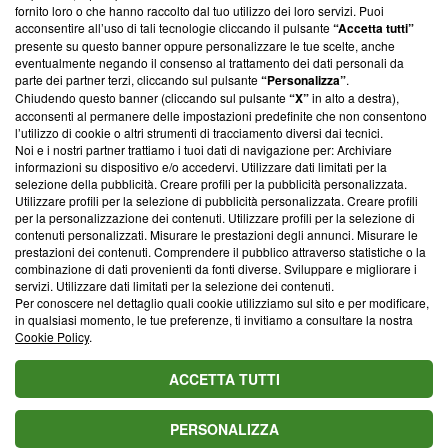
ancora membro del programma, ma ha richiesto di farne
fornito loro o che hanno raccolto dal tuo utilizzo dei loro servizi. Puoi
parte; Trust Project non ha ancora effettuato una verifica di
acconsentire all’uso di tali tecnologie cliccando il pulsante
“Accetta tutti”
conformità agli standard.
presente su questo banner oppure personalizzare le tue scelte, anche
eventualmente negando il consenso al trattamento dei dati personali da
parte dei partner terzi, cliccando sul pulsante
“Personalizza”
.
Su di noi
Chiudendo questo banner (cliccando sul pulsante
“X”
in alto a destra),
acconsenti al permanere delle impostazioni predefinite che non consentono
Team editoriale
l’utilizzo di cookie o altri strumenti di tracciamento diversi dai tecnici.
Noi e i nostri partner trattiamo i tuoi dati di navigazione per: Archiviare
Corporate
informazioni su dispositivo e/o accedervi. Utilizzare dati limitati per la
selezione della pubblicità. Creare profili per la pubblicità personalizzata.
Redazione
Utilizzare profili per la selezione di pubblicità personalizzata. Creare profili
per la personalizzazione dei contenuti. Utilizzare profili per la selezione di
Informativa Privacy
contenuti personalizzati. Misurare le prestazioni degli annunci. Misurare le
prestazioni dei contenuti. Comprendere il pubblico attraverso statistiche o la
Cookie Policy
combinazione di dati provenienti da fonti diverse. Sviluppare e migliorare i
servizi. Utilizzare dati limitati per la selezione dei contenuti.
Blasting SA, IDI CHE-247.845.224, Via Carlo Frasca, 3 - 6900
Per conoscere nel dettaglio quali cookie utilizziamo sul sito e per modificare,
Lugano (Svizzera) Tel:
+39 0690258937
in qualsiasi momento, le tue preferenze, ti invitiamo a consultare la nostra
Cookie Policy
.
© 2026 Blasting News
ACCETTA TUTTI
PERSONALIZZA