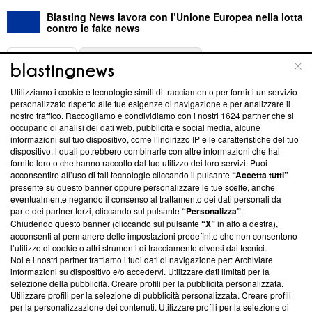
Blasting News lavora con l’Unione Europea nella lotta
contro le fake news
ABOUT
LINEA EDITORIALE
Utilizziamo i cookie e tecnologie simili di tracciamento per fornirti un servizio
Questa sezione offre informazioni trasparenti su Blasting
personalizzato rispetto alle tue esigenze di navigazione e per analizzare il
nostro traffico. Raccogliamo e condividiamo con i nostri
1624
partner che si
News, sui nostri processi editoriali e su come ci impegniamo a
occupano di analisi dei dati web, pubblicità e social media, alcune
creare news di qualità. Inoltre, afferma la nostra aderenza a
informazioni sul tuo dispositivo, come l’indirizzo IP e le caratteristiche del tuo
‘Trust Project - News with Integrity’
Blasting News non è
dispositivo, i quali potrebbero combinarle con altre informazioni che hai
ancora membro del programma, ma ha richiesto di farne
fornito loro o che hanno raccolto dal tuo utilizzo dei loro servizi. Puoi
parte; Trust Project non ha ancora effettuato una verifica di
acconsentire all’uso di tali tecnologie cliccando il pulsante
“Accetta tutti”
conformità agli standard.
presente su questo banner oppure personalizzare le tue scelte, anche
eventualmente negando il consenso al trattamento dei dati personali da
parte dei partner terzi, cliccando sul pulsante
“Personalizza”
.
Su di noi
Chiudendo questo banner (cliccando sul pulsante
“X”
in alto a destra),
acconsenti al permanere delle impostazioni predefinite che non consentono
Team editoriale
l’utilizzo di cookie o altri strumenti di tracciamento diversi dai tecnici.
Noi e i nostri partner trattiamo i tuoi dati di navigazione per: Archiviare
Corporate
informazioni su dispositivo e/o accedervi. Utilizzare dati limitati per la
selezione della pubblicità. Creare profili per la pubblicità personalizzata.
Redazione
Utilizzare profili per la selezione di pubblicità personalizzata. Creare profili
per la personalizzazione dei contenuti. Utilizzare profili per la selezione di