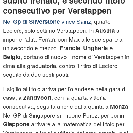
subito frenato, e secondo titolo
consecutivo per Verstappen
Nel
vince Sainz
, quarto
Gp di Silverstone
Leclerc, solo settimo Verstappen. In
si
Austria
impone l'altra Ferrari, con Max alle sue spalle a
un secondo e mezzo.
,
e
Francia
Ungheria
, portano di nuovo il nome di Verstappen in
Belgio
cima alla graduatoria, contro il ritiro di Leclerc,
seguito da due sesti posti.
Il sigillo al titolo arriva per l'olandese nella gara di
casa, a
, con la quarta vittoria
Zandvoort
consecutiva, seguita anche dalla quinta a
.
Monza
Nel GP di Singapore si impone Perez, per poi in
arrivare alla matematica del titolo per
Giappone
Verstappen, oltre alla vittoria del gran premio, e si