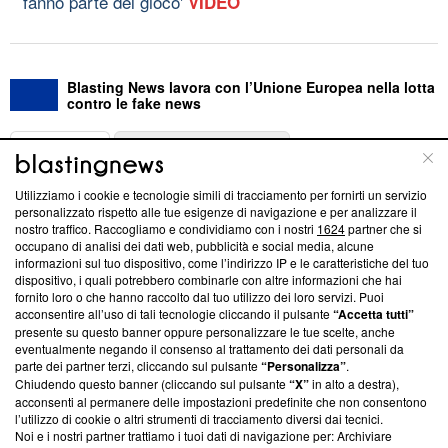
fanno parte del gioco'
VIDEO
Blasting News lavora con l’Unione Europea nella lotta
contro le fake news
ABOUT
LINEA EDITORIALE
Utilizziamo i cookie e tecnologie simili di tracciamento per fornirti un servizio
Questa sezione offre informazioni trasparenti su Blasting
personalizzato rispetto alle tue esigenze di navigazione e per analizzare il
nostro traffico. Raccogliamo e condividiamo con i nostri
1624
partner che si
News, sui nostri processi editoriali e su come ci impegniamo a
occupano di analisi dei dati web, pubblicità e social media, alcune
creare news di qualità. Inoltre, afferma la nostra aderenza a
informazioni sul tuo dispositivo, come l’indirizzo IP e le caratteristiche del tuo
‘Trust Project - News with Integrity’
Blasting News non è
dispositivo, i quali potrebbero combinarle con altre informazioni che hai
ancora membro del programma, ma ha richiesto di farne
fornito loro o che hanno raccolto dal tuo utilizzo dei loro servizi. Puoi
parte; Trust Project non ha ancora effettuato una verifica di
acconsentire all’uso di tali tecnologie cliccando il pulsante
“Accetta tutti”
conformità agli standard.
presente su questo banner oppure personalizzare le tue scelte, anche
eventualmente negando il consenso al trattamento dei dati personali da
parte dei partner terzi, cliccando sul pulsante
“Personalizza”
.
Su di noi
Chiudendo questo banner (cliccando sul pulsante
“X”
in alto a destra),
acconsenti al permanere delle impostazioni predefinite che non consentono
Team editoriale
l’utilizzo di cookie o altri strumenti di tracciamento diversi dai tecnici.
Noi e i nostri partner trattiamo i tuoi dati di navigazione per: Archiviare
Corporate