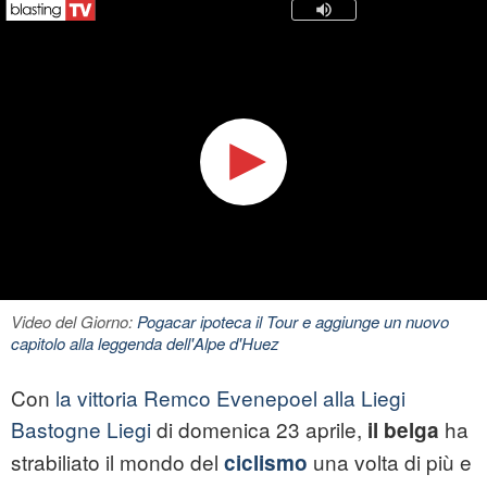
Video del Giorno:
Pogacar ipoteca il Tour e aggiunge un nuovo
capitolo alla leggenda dell'Alpe d'Huez
Con
la vittoria Remco Evenepoel alla Liegi
Bastogne Liegi
di domenica 23 aprile,
ha
il belga
strabiliato il mondo del
una volta di più e
ciclismo