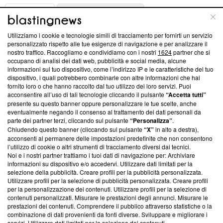
ABOUT
LINEA EDITORIALE
Utilizziamo i cookie e tecnologie simili di tracciamento per fornirti un servizio
Questa sezione offre informazioni trasparenti su Blasting
personalizzato rispetto alle tue esigenze di navigazione e per analizzare il
nostro traffico. Raccogliamo e condividiamo con i nostri
1624
partner che si
News, sui nostri processi editoriali e su come ci impegniamo a
occupano di analisi dei dati web, pubblicità e social media, alcune
creare news di qualità. Inoltre, afferma la nostra aderenza a
informazioni sul tuo dispositivo, come l’indirizzo IP e le caratteristiche del tuo
‘Trust Project - News with Integrity’
Blasting News non è
dispositivo, i quali potrebbero combinarle con altre informazioni che hai
ancora membro del programma, ma ha richiesto di farne
fornito loro o che hanno raccolto dal tuo utilizzo dei loro servizi. Puoi
parte; Trust Project non ha ancora effettuato una verifica di
acconsentire all’uso di tali tecnologie cliccando il pulsante
“Accetta tutti”
conformità agli standard.
presente su questo banner oppure personalizzare le tue scelte, anche
eventualmente negando il consenso al trattamento dei dati personali da
parte dei partner terzi, cliccando sul pulsante
“Personalizza”
.
Su di noi
Chiudendo questo banner (cliccando sul pulsante
“X”
in alto a destra),
acconsenti al permanere delle impostazioni predefinite che non consentono
Team editoriale
l’utilizzo di cookie o altri strumenti di tracciamento diversi dai tecnici.
Noi e i nostri partner trattiamo i tuoi dati di navigazione per: Archiviare
Corporate
informazioni su dispositivo e/o accedervi. Utilizzare dati limitati per la
selezione della pubblicità. Creare profili per la pubblicità personalizzata.
Redazione
Utilizzare profili per la selezione di pubblicità personalizzata. Creare profili
per la personalizzazione dei contenuti. Utilizzare profili per la selezione di
Informativa Privacy
contenuti personalizzati. Misurare le prestazioni degli annunci. Misurare le
prestazioni dei contenuti. Comprendere il pubblico attraverso statistiche o la
Cookie Policy
combinazione di dati provenienti da fonti diverse. Sviluppare e migliorare i
servizi. Utilizzare dati limitati per la selezione dei contenuti.