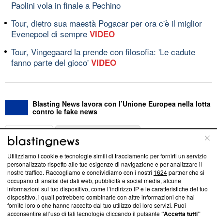
Paolini vola in finale a Pechino
Tour, dietro sua maestà Pogacar per ora c'è il miglior
Evenepoel di sempre
VIDEO
Tour, Vingegaard la prende con filosofia: 'Le cadute
fanno parte del gioco'
VIDEO
Blasting News lavora con l’Unione Europea nella lotta
contro le fake news
ABOUT
LINEA EDITORIALE
Utilizziamo i cookie e tecnologie simili di tracciamento per fornirti un servizio
Questa sezione offre informazioni trasparenti su Blasting
personalizzato rispetto alle tue esigenze di navigazione e per analizzare il
nostro traffico. Raccogliamo e condividiamo con i nostri
1624
partner che si
News, sui nostri processi editoriali e su come ci impegniamo a
occupano di analisi dei dati web, pubblicità e social media, alcune
creare news di qualità. Inoltre, afferma la nostra aderenza a
informazioni sul tuo dispositivo, come l’indirizzo IP e le caratteristiche del tuo
‘Trust Project - News with Integrity’
Blasting News non è
dispositivo, i quali potrebbero combinarle con altre informazioni che hai
ancora membro del programma, ma ha richiesto di farne
fornito loro o che hanno raccolto dal tuo utilizzo dei loro servizi. Puoi
parte; Trust Project non ha ancora effettuato una verifica di
acconsentire all’uso di tali tecnologie cliccando il pulsante
“Accetta tutti”