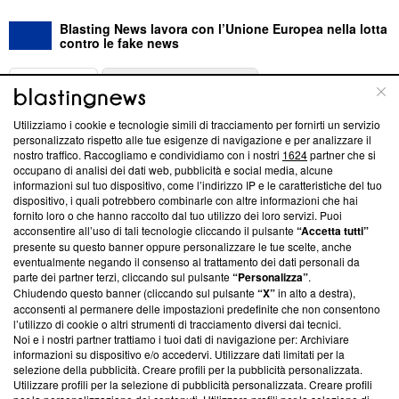
Blasting News lavora con l’Unione Europea nella lotta
contro le fake news
ABOUT
LINEA EDITORIALE
Utilizziamo i cookie e tecnologie simili di tracciamento per fornirti un servizio
Questa sezione offre informazioni trasparenti su Blasting
personalizzato rispetto alle tue esigenze di navigazione e per analizzare il
nostro traffico. Raccogliamo e condividiamo con i nostri
1624
partner che si
News, sui nostri processi editoriali e su come ci impegniamo a
occupano di analisi dei dati web, pubblicità e social media, alcune
creare news di qualità. Inoltre, afferma la nostra aderenza a
informazioni sul tuo dispositivo, come l’indirizzo IP e le caratteristiche del tuo
‘Trust Project - News with Integrity’
Blasting News non è
dispositivo, i quali potrebbero combinarle con altre informazioni che hai
ancora membro del programma, ma ha richiesto di farne
fornito loro o che hanno raccolto dal tuo utilizzo dei loro servizi. Puoi
parte; Trust Project non ha ancora effettuato una verifica di
acconsentire all’uso di tali tecnologie cliccando il pulsante
“Accetta tutti”
conformità agli standard.
presente su questo banner oppure personalizzare le tue scelte, anche
eventualmente negando il consenso al trattamento dei dati personali da
parte dei partner terzi, cliccando sul pulsante
“Personalizza”
.
Su di noi
Chiudendo questo banner (cliccando sul pulsante
“X”
in alto a destra),
acconsenti al permanere delle impostazioni predefinite che non consentono
Team editoriale
l’utilizzo di cookie o altri strumenti di tracciamento diversi dai tecnici.
Noi e i nostri partner trattiamo i tuoi dati di navigazione per: Archiviare
Corporate
informazioni su dispositivo e/o accedervi. Utilizzare dati limitati per la
selezione della pubblicità. Creare profili per la pubblicità personalizzata.
Redazione
Utilizzare profili per la selezione di pubblicità personalizzata. Creare profili