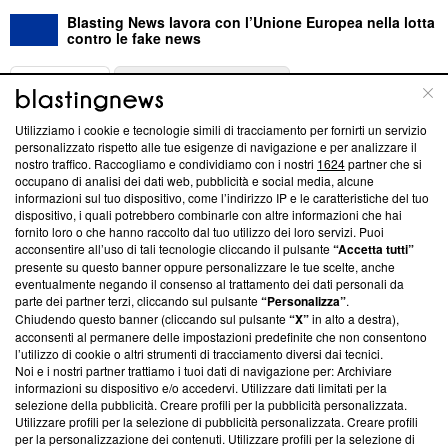
Blasting News lavora con l’Unione Europea nella lotta
contro le fake news
ABOUT
LINEA EDITORIALE
Utilizziamo i cookie e tecnologie simili di tracciamento per fornirti un servizio
Questa sezione offre informazioni trasparenti su Blasting
personalizzato rispetto alle tue esigenze di navigazione e per analizzare il
nostro traffico. Raccogliamo e condividiamo con i nostri
1624
partner che si
News, sui nostri processi editoriali e su come ci impegniamo a
occupano di analisi dei dati web, pubblicità e social media, alcune
creare news di qualità. Inoltre, afferma la nostra aderenza a
informazioni sul tuo dispositivo, come l’indirizzo IP e le caratteristiche del tuo
‘Trust Project - News with Integrity’
Blasting News non è
dispositivo, i quali potrebbero combinarle con altre informazioni che hai
ancora membro del programma, ma ha richiesto di farne
fornito loro o che hanno raccolto dal tuo utilizzo dei loro servizi. Puoi
parte; Trust Project non ha ancora effettuato una verifica di
acconsentire all’uso di tali tecnologie cliccando il pulsante
“Accetta tutti”
conformità agli standard.
presente su questo banner oppure personalizzare le tue scelte, anche
eventualmente negando il consenso al trattamento dei dati personali da
parte dei partner terzi, cliccando sul pulsante
“Personalizza”
.
Su di noi
Chiudendo questo banner (cliccando sul pulsante
“X”
in alto a destra),
acconsenti al permanere delle impostazioni predefinite che non consentono
Team editoriale
l’utilizzo di cookie o altri strumenti di tracciamento diversi dai tecnici.
Noi e i nostri partner trattiamo i tuoi dati di navigazione per: Archiviare
Corporate
informazioni su dispositivo e/o accedervi. Utilizzare dati limitati per la
selezione della pubblicità. Creare profili per la pubblicità personalizzata.
Redazione
Utilizzare profili per la selezione di pubblicità personalizzata. Creare profili
per la personalizzazione dei contenuti. Utilizzare profili per la selezione di
Informativa Privacy