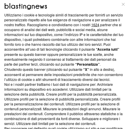
ABOUT
LINEA EDITORIALE
Utilizziamo i cookie e tecnologie simili di tracciamento per fornirti un servizio
Questa sezione offre informazioni trasparenti su Blasting
personalizzato rispetto alle tue esigenze di navigazione e per analizzare il
nostro traffico. Raccogliamo e condividiamo con i nostri
1624
partner che si
News, sui nostri processi editoriali e su come ci impegniamo a
occupano di analisi dei dati web, pubblicità e social media, alcune
creare news di qualità. Inoltre, afferma la nostra aderenza a
informazioni sul tuo dispositivo, come l’indirizzo IP e le caratteristiche del tuo
‘Trust Project - News with Integrity’
Blasting News non è
dispositivo, i quali potrebbero combinarle con altre informazioni che hai
ancora membro del programma, ma ha richiesto di farne
fornito loro o che hanno raccolto dal tuo utilizzo dei loro servizi. Puoi
parte; Trust Project non ha ancora effettuato una verifica di
acconsentire all’uso di tali tecnologie cliccando il pulsante
“Accetta tutti”
conformità agli standard.
presente su questo banner oppure personalizzare le tue scelte, anche
eventualmente negando il consenso al trattamento dei dati personali da
parte dei partner terzi, cliccando sul pulsante
“Personalizza”
.
Su di noi
Chiudendo questo banner (cliccando sul pulsante
“X”
in alto a destra),
acconsenti al permanere delle impostazioni predefinite che non consentono
Team editoriale
l’utilizzo di cookie o altri strumenti di tracciamento diversi dai tecnici.
Noi e i nostri partner trattiamo i tuoi dati di navigazione per: Archiviare
Corporate
informazioni su dispositivo e/o accedervi. Utilizzare dati limitati per la
selezione della pubblicità. Creare profili per la pubblicità personalizzata.
Redazione
Utilizzare profili per la selezione di pubblicità personalizzata. Creare profili
per la personalizzazione dei contenuti. Utilizzare profili per la selezione di
Informativa Privacy
contenuti personalizzati. Misurare le prestazioni degli annunci. Misurare le
prestazioni dei contenuti. Comprendere il pubblico attraverso statistiche o la
Cookie Policy
combinazione di dati provenienti da fonti diverse. Sviluppare e migliorare i
servizi. Utilizzare dati limitati per la selezione dei contenuti.
Blasting SA, IDI CHE-247.845.224, Via Carlo Frasca, 3 - 6900
Per conoscere nel dettaglio quali cookie utilizziamo sul sito e per modificare,