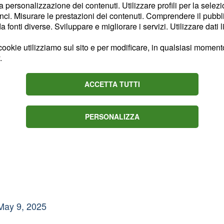
il passaggio in cui è
la personalizzazione dei contenuti. Utilizzare profili per la selez
ci. Misurare le prestazioni dei contenuti. Comprendere il pubblic
fonti diverse. Sviluppare e migliorare i servizi. Utilizzare dati l
ookie utilizziamo sul sito e per modificare, in qualsiasi momento,
.
ACCETTA TUTTI
ndo tan solo quedaban 5
PERSONALIZZA
May 9, 2025