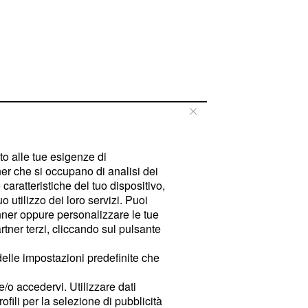
tto alle tue esigenze di
er che si occupano di analisi dei
caratteristiche del tuo dispositivo,
 utilizzo dei loro servizi. Puoi
ner oppure personalizzare le tue
tner terzi, cliccando sul pulsante
delle impostazioni predefinite che
e/o accedervi. Utilizzare dati
rofili per la selezione di pubblicità