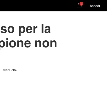
2
Accedi
so per la
mpione non