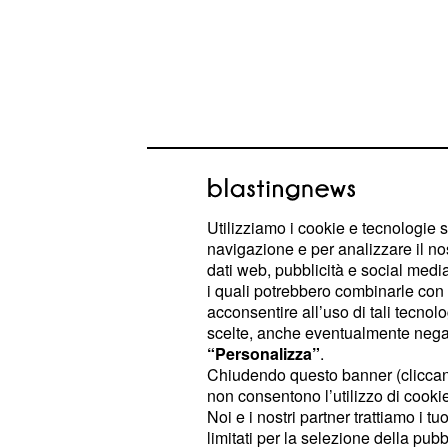
Utilizziamo i cookie e tecnologie s
navigazione e per analizzare il no
Landa si è dovuto ritirare e più tard
dati web, pubblicità e social media,
i quali potrebbero combinarle con a
bollettino medico particolarmente p
acconsentire all’uso di tali tecnol
una vertebra che lo terrà fermo a lu
scelte, anche eventualmente negand
“Personalizza”
.
Intervenendo a Eurosport, l'ex camp
Chiudendo questo banner (clicca
non consentono l’utilizzo di cookie 
, ha espresso tutt
Alberto Contador
Noi e i nostri partner trattiamo i t
Landa, ma anche criticato l'organiz
limitati per la selezione della pubb