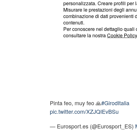
segnalato e protetto adeguatamente 
personalizzata. Creare profili per 
Misurare le prestazioni degli annun
avvenuto l'incidente.
combinazione di dati provenienti da 
contenuti.
𝗡𝗢 𝗣𝗨𝗘𝗗𝗘 𝗦𝗘𝗥 😨😨😨
Per conoscere nel dettaglio quali c
consultare la nostra
Cookie Policy
Caída durísima de Mikel Landa cua
kilómetros para el final de la etapa
Pinta feo, muy feo 🙏
#GirodItalia
pic.twitter.com/XZJQIEvBSu
— Eurosport.es (@Eurosport_ES)