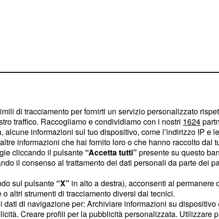
imili di tracciamento per fornirti un servizio personalizzato rispe
stro traffico. Raccogliamo e condividiamo con i nostri
1624
partn
i si è scoperto un
 alcune informazioni sul tuo dispositivo, come l’indirizzo IP e le 
ltre informazioni che hai fornito loro o che hanno raccolto dal tuo
esante, una frattura ad
ogie cliccando il pulsante
“Accetta tutti”
presente su questo ban
ngo.
o il consenso al trattamento dei dati personali da parte dei par
ione e ora opinionista
ndo sul pulsante
“X”
in alto a destra), acconsenti al permanere 
o altri strumenti di tracciamento diversi dai tecnici.
a la sua solidarietà a
uoi dati di navigazione per: Archiviare informazioni su dispositivo 
zazione per non aver
licità. Creare profili per la pubblicità personalizzata. Utilizzare p