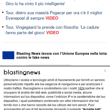
Giro lo ha vinto il più intelligente'
Tour, dietro sua maestà Pogacar per ora c'è il miglior
Evenepoel di sempre
VIDEO
Tour, Vingegaard la prende con filosofia: 'Le cadute
fanno parte del gioco'
VIDEO
Blasting News lavora con l’Unione Europea nella lotta
contro le fake news
ABOUT
LINEA EDITORIALE
Utilizziamo i cookie e tecnologie simili di tracciamento per fornirti un servizio
Questa sezione offre informazioni trasparenti su Blasting
personalizzato rispetto alle tue esigenze di navigazione e per analizzare il
nostro traffico. Raccogliamo e condividiamo con i nostri
1624
partner che si
News, sui nostri processi editoriali e su come ci impegniamo a
occupano di analisi dei dati web, pubblicità e social media, alcune
creare news di qualità. Inoltre, afferma la nostra aderenza a
informazioni sul tuo dispositivo, come l’indirizzo IP e le caratteristiche del tuo
‘Trust Project - News with Integrity’
Blasting News non è
dispositivo, i quali potrebbero combinarle con altre informazioni che hai
ancora membro del programma, ma ha richiesto di farne
fornito loro o che hanno raccolto dal tuo utilizzo dei loro servizi. Puoi
parte; Trust Project non ha ancora effettuato una verifica di
acconsentire all’uso di tali tecnologie cliccando il pulsante
“Accetta tutti”