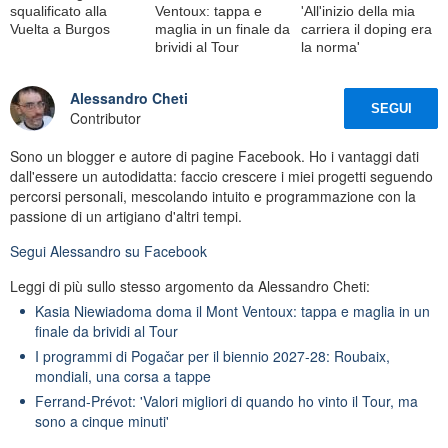
squalificato alla
Ventoux: tappa e
'All'inizio della mia
Vuelta a Burgos
maglia in un finale da
carriera il doping era
brividi al Tour
la norma'
Alessandro Cheti
SEGUI
Contributor
Sono un blogger e autore di pagine Facebook. Ho i vantaggi dati
dall'essere un autodidatta: faccio crescere i miei progetti seguendo
percorsi personali, mescolando intuito e programmazione con la
passione di un artigiano d'altri tempi.
Segui
Alessandro
su Facebook
Leggi di più sullo stesso argomento da Alessandro Cheti:
Kasia Niewiadoma doma il Mont Ventoux: tappa e maglia in un
finale da brividi al Tour
I programmi di Pogačar per il biennio 2027-28: Roubaix,
mondiali, una corsa a tappe
Ferrand-Prévot: 'Valori migliori di quando ho vinto il Tour, ma
sono a cinque minuti'