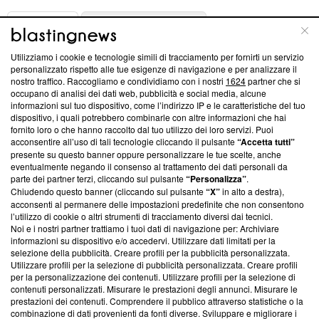
ABOUT
LINEA EDITORIALE
Utilizziamo i cookie e tecnologie simili di tracciamento per fornirti un servizio
Questa sezione offre informazioni trasparenti su Blasting
personalizzato rispetto alle tue esigenze di navigazione e per analizzare il
nostro traffico. Raccogliamo e condividiamo con i nostri
1624
partner che si
News, sui nostri processi editoriali e su come ci impegniamo a
occupano di analisi dei dati web, pubblicità e social media, alcune
creare news di qualità. Inoltre, afferma la nostra aderenza a
informazioni sul tuo dispositivo, come l’indirizzo IP e le caratteristiche del tuo
‘Trust Project - News with Integrity’
Blasting News non è
dispositivo, i quali potrebbero combinarle con altre informazioni che hai
ancora membro del programma, ma ha richiesto di farne
fornito loro o che hanno raccolto dal tuo utilizzo dei loro servizi. Puoi
parte; Trust Project non ha ancora effettuato una verifica di
acconsentire all’uso di tali tecnologie cliccando il pulsante
“Accetta tutti”
conformità agli standard.
presente su questo banner oppure personalizzare le tue scelte, anche
eventualmente negando il consenso al trattamento dei dati personali da
parte dei partner terzi, cliccando sul pulsante
“Personalizza”
.
Su di noi
Chiudendo questo banner (cliccando sul pulsante
“X”
in alto a destra),
acconsenti al permanere delle impostazioni predefinite che non consentono
Team editoriale
l’utilizzo di cookie o altri strumenti di tracciamento diversi dai tecnici.
Noi e i nostri partner trattiamo i tuoi dati di navigazione per: Archiviare
Corporate
informazioni su dispositivo e/o accedervi. Utilizzare dati limitati per la
selezione della pubblicità. Creare profili per la pubblicità personalizzata.
Redazione
Utilizzare profili per la selezione di pubblicità personalizzata. Creare profili
per la personalizzazione dei contenuti. Utilizzare profili per la selezione di
Informativa Privacy
contenuti personalizzati. Misurare le prestazioni degli annunci. Misurare le
prestazioni dei contenuti. Comprendere il pubblico attraverso statistiche o la
Cookie Policy
combinazione di dati provenienti da fonti diverse. Sviluppare e migliorare i