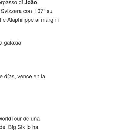
sorpasso di
João
i Svizzera con 1'07'' su
l e Alaphilippe ai margini
ra galaxia
e días, vence en la
 WorldTour de una
el Big Six lo ha