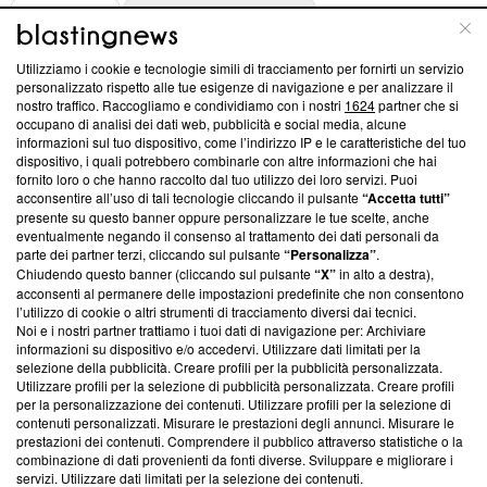
ABOUT
LINEA EDITORIALE
Utilizziamo i cookie e tecnologie simili di tracciamento per fornirti un servizio
Questa sezione offre informazioni trasparenti su Blasting
personalizzato rispetto alle tue esigenze di navigazione e per analizzare il
nostro traffico. Raccogliamo e condividiamo con i nostri
1624
partner che si
News, sui nostri processi editoriali e su come ci impegniamo a
occupano di analisi dei dati web, pubblicità e social media, alcune
creare news di qualità. Inoltre, afferma la nostra aderenza a
informazioni sul tuo dispositivo, come l’indirizzo IP e le caratteristiche del tuo
‘Trust Project - News with Integrity’
Blasting News non è
dispositivo, i quali potrebbero combinarle con altre informazioni che hai
ancora membro del programma, ma ha richiesto di farne
fornito loro o che hanno raccolto dal tuo utilizzo dei loro servizi. Puoi
parte; Trust Project non ha ancora effettuato una verifica di
acconsentire all’uso di tali tecnologie cliccando il pulsante
“Accetta tutti”
conformità agli standard.
presente su questo banner oppure personalizzare le tue scelte, anche
eventualmente negando il consenso al trattamento dei dati personali da
parte dei partner terzi, cliccando sul pulsante
“Personalizza”
.
Su di noi
Chiudendo questo banner (cliccando sul pulsante
“X”
in alto a destra),
acconsenti al permanere delle impostazioni predefinite che non consentono
Team editoriale
l’utilizzo di cookie o altri strumenti di tracciamento diversi dai tecnici.
Noi e i nostri partner trattiamo i tuoi dati di navigazione per: Archiviare
Corporate
informazioni su dispositivo e/o accedervi. Utilizzare dati limitati per la
selezione della pubblicità. Creare profili per la pubblicità personalizzata.
Redazione
Utilizzare profili per la selezione di pubblicità personalizzata. Creare profili
per la personalizzazione dei contenuti. Utilizzare profili per la selezione di
Informativa Privacy
contenuti personalizzati. Misurare le prestazioni degli annunci. Misurare le
prestazioni dei contenuti. Comprendere il pubblico attraverso statistiche o la
Cookie Policy
combinazione di dati provenienti da fonti diverse. Sviluppare e migliorare i
servizi. Utilizzare dati limitati per la selezione dei contenuti.