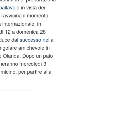
pallavolo
in vista dei
Si avvicina il momento
internazionale, in
dì 12 a domenica 28
educe dal
successo nella
angolare amichevole in
e Olanda. Dopo un paio
aduneranno mercoledì 3
icino, per partire alla