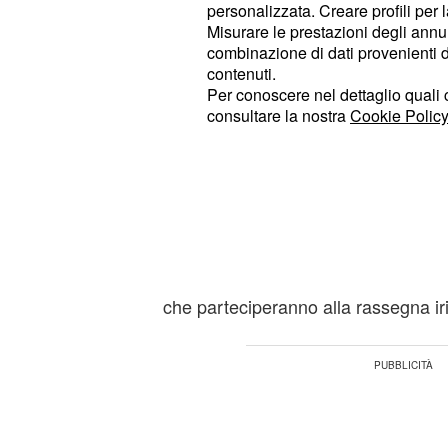
Mondiali. Per lo stage in Giappone,
personalizzata. Creare profili per 
Misurare le prestazioni degli annun
Ferdinando De Giorgi ha convocato q
combinazione di dati provenienti da 
confermando la squadra già vista nel
contenuti.
Per conoscere nel dettaglio quali c
I convocati da De Gior
consultare la nostra
Cookie Policy
in Giappone
La lista dei convocati dal CT De Gio
finale della preparazione ai Campio
formata da
e solo al 
quindici atleti
Giappone verrà comunicata la lista uf
che parteciperanno alla rassegna ir