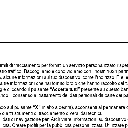
e, sarà in programma uno
imili di tracciamento per fornirti un servizio personalizzato rispe
stro traffico. Raccogliamo e condividiamo con i nostri
1624
partn
sputeranno
due partite
 alcune informazioni sul tuo dispositivo, come l’indirizzo IP e le 
 Il primo test contro il
ltre informazioni che hai fornito loro o che hanno raccolto dal tuo
ogie cliccando il pulsante
“Accetta tutti”
presente su questo ban
i giocherà alla LaLa
o il consenso al trattamento dei dati personali da parte dei par
 italiana, mentre il
ivo alle 6:45 ora
ndo sul pulsante
“X”
in alto a destra), acconsenti al permanere 
o altri strumenti di tracciamento diversi dai tecnici.
reparazione, la nazionale
uoi dati di navigazione per: Archiviare informazioni su dispositivo 
lmente il cammino nei
licità. Creare profili per la pubblicità personalizzata. Utilizzare p