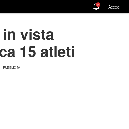
2
Accedi
 in vista
a 15 atleti