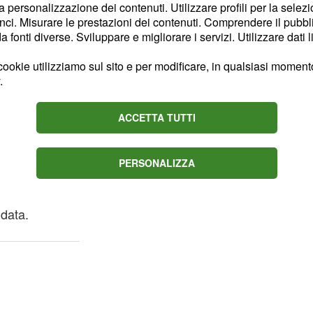
 il commissario tecnico
la personalizzazione dei contenuti. Utilizzare profili per la selez
ci. Misurare le prestazioni dei contenuti. Comprendere il pubblic
uindici giocatori,
fonti diverse. Sviluppare e migliorare i servizi. Utilizzare dati l
le ultime uscite.
ookie utilizziamo sul sito e per modificare, in qualsiasi momento,
gi per lo stage
.
ACCETTA TUTTI
rgi, per questa fase
nati del mondo, è
PERSONALIZZA
termine dello stage in
ficiale dei quattordici
idata.