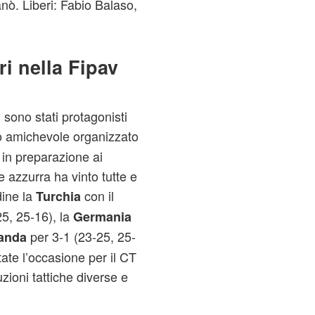
nò. Liberi: Fabio Balaso,
ri nella Fipav
i sono stati protagonisti
eo amichevole organizzato
 in preparazione ai
azzurra ha vinto tutte e
dine la
con il
Turchia
25, 25-16), la
Germania
per 3-1 (23-25, 25-
landa
tate l’occasione per il CT
zioni tattiche diverse e