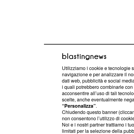
Da giovedì 4 a martedì 9 settembr
Utilizziamo i cookie e tecnologie s
navigazione e per analizzare il no
, durante il quale di
stage a Tokyo
dati web, pubblicità e social media,
contro i padroni di casa.
amichevoli
i quali potrebbero combinarle con a
acconsentire all’uso di tali tecnol
Giappone del coach Laurent Tillie s
scelte, anche eventualmente negand
Arena Tokyo-Bay venerdì 6 alle 8 ora
“Personalizza”
.
secondo è previsto il giorno success
Chiudendo questo banner (clicca
non consentono l’utilizzo di cookie 
italiana. Terminata questa fase di p
Noi e i nostri partner trattiamo i t
volerà a Manila per iniziare ufficia
limitati per la selezione della pubb