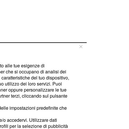
tto alle tue esigenze di
er che si occupano di analisi dei
caratteristiche del tuo dispositivo,
 utilizzo dei loro servizi. Puoi
ner oppure personalizzare le tue
tner terzi, cliccando sul pulsante
delle impostazioni predefinite che
e/o accedervi. Utilizzare dati
rofili per la selezione di pubblicità