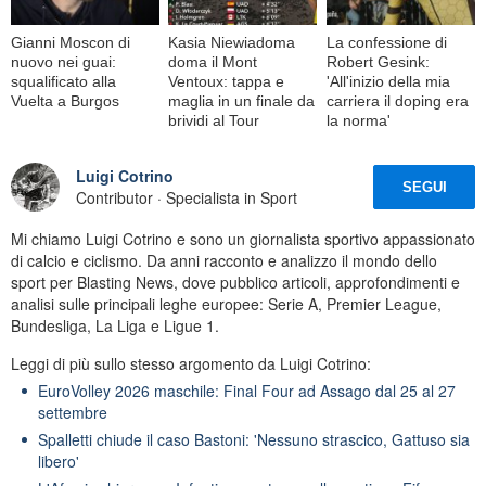
Gianni Moscon di
Kasia Niewiadoma
La confessione di
nuovo nei guai:
doma il Mont
Robert Gesink:
squalificato alla
Ventoux: tappa e
'All'inizio della mia
Vuelta a Burgos
maglia in un finale da
carriera il doping era
brividi al Tour
la norma'
Luigi Cotrino
SEGUI
Contributor · Specialista in Sport
Mi chiamo Luigi Cotrino e sono un giornalista sportivo appassionato
di calcio e ciclismo. Da anni racconto e analizzo il mondo dello
sport per Blasting News, dove pubblico articoli, approfondimenti e
analisi sulle principali leghe europee: Serie A, Premier League,
Bundesliga, La Liga e Ligue 1.
Leggi di più sullo stesso argomento da Luigi Cotrino:
EuroVolley 2026 maschile: Final Four ad Assago dal 25 al 27
settembre
Spalletti chiude il caso Bastoni: 'Nessuno strascico, Gattuso sia
libero'