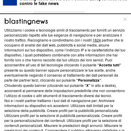
contro le fake news
ABOUT
LINEA EDITORIALE
Utilizziamo i cookie e tecnologie simili di tracciamento per fornirti un servizio
Questa sezione offre informazioni trasparenti su Blasting
personalizzato rispetto alle tue esigenze di navigazione e per analizzare il
nostro traffico. Raccogliamo e condividiamo con i nostri
1624
partner che si
News, sui nostri processi editoriali e su come ci impegniamo a
occupano di analisi dei dati web, pubblicità e social media, alcune
creare news di qualità. Inoltre, afferma la nostra aderenza a
informazioni sul tuo dispositivo, come l’indirizzo IP e le caratteristiche del tuo
‘Trust Project - News with Integrity’
Blasting News non è
dispositivo, i quali potrebbero combinarle con altre informazioni che hai
ancora membro del programma, ma ha richiesto di farne
fornito loro o che hanno raccolto dal tuo utilizzo dei loro servizi. Puoi
parte; Trust Project non ha ancora effettuato una verifica di
acconsentire all’uso di tali tecnologie cliccando il pulsante
“Accetta tutti”
conformità agli standard.
presente su questo banner oppure personalizzare le tue scelte, anche
eventualmente negando il consenso al trattamento dei dati personali da
parte dei partner terzi, cliccando sul pulsante
“Personalizza”
.
Su di noi
Chiudendo questo banner (cliccando sul pulsante
“X”
in alto a destra),
acconsenti al permanere delle impostazioni predefinite che non consentono
Team editoriale
l’utilizzo di cookie o altri strumenti di tracciamento diversi dai tecnici.
Noi e i nostri partner trattiamo i tuoi dati di navigazione per: Archiviare
Corporate
informazioni su dispositivo e/o accedervi. Utilizzare dati limitati per la
selezione della pubblicità. Creare profili per la pubblicità personalizzata.
Redazione
Utilizzare profili per la selezione di pubblicità personalizzata. Creare profili
per la personalizzazione dei contenuti. Utilizzare profili per la selezione di
Informativa Privacy
contenuti personalizzati. Misurare le prestazioni degli annunci. Misurare le
prestazioni dei contenuti. Comprendere il pubblico attraverso statistiche o la