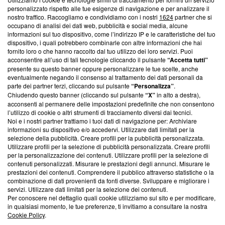
Questa sezione offre informazioni trasparenti su Blasting
personalizzato rispetto alle tue esigenze di navigazione e per analizzare il
nostro traffico. Raccogliamo e condividiamo con i nostri
1624
partner che si
News, sui nostri processi editoriali e su come ci impegniamo a
occupano di analisi dei dati web, pubblicità e social media, alcune
creare news di qualità. Inoltre, afferma la nostra aderenza a
informazioni sul tuo dispositivo, come l’indirizzo IP e le caratteristiche del tuo
‘Trust Project - News with Integrity’
Blasting News non è
dispositivo, i quali potrebbero combinarle con altre informazioni che hai
ancora membro del programma, ma ha richiesto di farne
fornito loro o che hanno raccolto dal tuo utilizzo dei loro servizi. Puoi
parte; Trust Project non ha ancora effettuato una verifica di
acconsentire all’uso di tali tecnologie cliccando il pulsante
“Accetta tutti”
conformità agli standard.
presente su questo banner oppure personalizzare le tue scelte, anche
eventualmente negando il consenso al trattamento dei dati personali da
parte dei partner terzi, cliccando sul pulsante
“Personalizza”
.
Su di noi
Chiudendo questo banner (cliccando sul pulsante
“X”
in alto a destra),
acconsenti al permanere delle impostazioni predefinite che non consentono
Team editoriale
l’utilizzo di cookie o altri strumenti di tracciamento diversi dai tecnici.
Noi e i nostri partner trattiamo i tuoi dati di navigazione per: Archiviare
Corporate
informazioni su dispositivo e/o accedervi. Utilizzare dati limitati per la
selezione della pubblicità. Creare profili per la pubblicità personalizzata.
Redazione
Utilizzare profili per la selezione di pubblicità personalizzata. Creare profili
per la personalizzazione dei contenuti. Utilizzare profili per la selezione di
Informativa Privacy
contenuti personalizzati. Misurare le prestazioni degli annunci. Misurare le
prestazioni dei contenuti. Comprendere il pubblico attraverso statistiche o la
Cookie Policy
combinazione di dati provenienti da fonti diverse. Sviluppare e migliorare i
servizi. Utilizzare dati limitati per la selezione dei contenuti.
Blasting SA, IDI CHE-247.845.224, Via Carlo Frasca, 3 - 6900
Per conoscere nel dettaglio quali cookie utilizziamo sul sito e per modificare,
Lugano (Svizzera) Tel:
+39 0690258937
in qualsiasi momento, le tue preferenze, ti invitiamo a consultare la nostra
Cookie Policy
.
© 2026 Blasting News