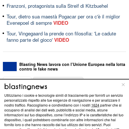
Franzoni, protagonista sulla Streif di Kitzbuehel
Tour, dietro sua maestà Pogacar per ora c'è il miglior
Evenepoel di sempre
VIDEO
Tour, Vingegaard la prende con filosofia: 'Le cadute
fanno parte del gioco'
VIDEO
Blasting News lavora con l’Unione Europea nella lotta
contro le fake news
ABOUT
LINEA EDITORIALE
Utilizziamo i cookie e tecnologie simili di tracciamento per fornirti un servizio
Questa sezione offre informazioni trasparenti su Blasting
personalizzato rispetto alle tue esigenze di navigazione e per analizzare il
nostro traffico. Raccogliamo e condividiamo con i nostri
1624
partner che si
News, sui nostri processi editoriali e su come ci impegniamo a
occupano di analisi dei dati web, pubblicità e social media, alcune
creare news di qualità. Inoltre, afferma la nostra aderenza a
informazioni sul tuo dispositivo, come l’indirizzo IP e le caratteristiche del tuo
‘Trust Project - News with Integrity’
Blasting News non è
dispositivo, i quali potrebbero combinarle con altre informazioni che hai
ancora membro del programma, ma ha richiesto di farne
fornito loro o che hanno raccolto dal tuo utilizzo dei loro servizi. Puoi
parte; Trust Project non ha ancora effettuato una verifica di