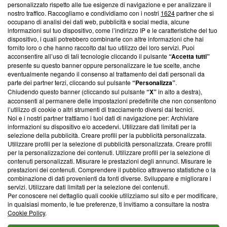
Questa sezione offre informazioni trasparenti su Blasting
personalizzato rispetto alle tue esigenze di navigazione e per analizzare il
nostro traffico. Raccogliamo e condividiamo con i nostri
1624
partner che si
News, sui nostri processi editoriali e su come ci impegniamo a
occupano di analisi dei dati web, pubblicità e social media, alcune
creare news di qualità. Inoltre, afferma la nostra aderenza a
informazioni sul tuo dispositivo, come l’indirizzo IP e le caratteristiche del tuo
‘Trust Project - News with Integrity’
Blasting News non è
dispositivo, i quali potrebbero combinarle con altre informazioni che hai
ancora membro del programma, ma ha richiesto di farne
fornito loro o che hanno raccolto dal tuo utilizzo dei loro servizi. Puoi
parte; Trust Project non ha ancora effettuato una verifica di
acconsentire all’uso di tali tecnologie cliccando il pulsante
“Accetta tutti”
conformità agli standard.
presente su questo banner oppure personalizzare le tue scelte, anche
eventualmente negando il consenso al trattamento dei dati personali da
parte dei partner terzi, cliccando sul pulsante
“Personalizza”
.
Su di noi
Chiudendo questo banner (cliccando sul pulsante
“X”
in alto a destra),
acconsenti al permanere delle impostazioni predefinite che non consentono
Team editoriale
l’utilizzo di cookie o altri strumenti di tracciamento diversi dai tecnici.
Noi e i nostri partner trattiamo i tuoi dati di navigazione per: Archiviare
Corporate
informazioni su dispositivo e/o accedervi. Utilizzare dati limitati per la
selezione della pubblicità. Creare profili per la pubblicità personalizzata.
Redazione
Utilizzare profili per la selezione di pubblicità personalizzata. Creare profili
per la personalizzazione dei contenuti. Utilizzare profili per la selezione di
Informativa Privacy
contenuti personalizzati. Misurare le prestazioni degli annunci. Misurare le
prestazioni dei contenuti. Comprendere il pubblico attraverso statistiche o la
Cookie Policy
combinazione di dati provenienti da fonti diverse. Sviluppare e migliorare i
servizi. Utilizzare dati limitati per la selezione dei contenuti.
Blasting SA, IDI CHE-247.845.224, Via Carlo Frasca, 3 - 6900
Per conoscere nel dettaglio quali cookie utilizziamo sul sito e per modificare,
Lugano (Svizzera) Tel:
+39 0690258937
in qualsiasi momento, le tue preferenze, ti invitiamo a consultare la nostra
Cookie Policy
.
© 2026 Blasting News