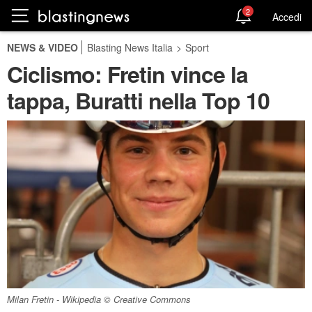
2
Accedi
NEWS & VIDEO
Blasting News Italia
>
Sport
Ciclismo: Fretin vince la
tappa, Buratti nella Top 10
Milan Fretin - Wikipedia © Creative Commons