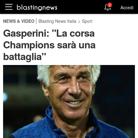
2
Accedi
NEWS & VIDEO
Blasting News Italia
>
Sport
Gasperini: "La corsa
Champions sarà una
battaglia"