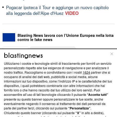
Pogacar ipoteca il Tour e aggiunge un nuovo capitolo
alla leggenda dell'Alpe d'Huez
VIDEO
Blasting News lavora con l’Unione Europea nella lotta
contro le fake news
ABOUT
LINEA EDITORIALE
Utilizziamo i cookie e tecnologie simili di tracciamento per fornirti un servizio
Questa sezione offre informazioni trasparenti su Blasting
personalizzato rispetto alle tue esigenze di navigazione e per analizzare il
nostro traffico. Raccogliamo e condividiamo con i nostri
1624
partner che si
News, sui nostri processi editoriali e su come ci impegniamo a
occupano di analisi dei dati web, pubblicità e social media, alcune
creare news di qualità. Inoltre, afferma la nostra aderenza a
informazioni sul tuo dispositivo, come l’indirizzo IP e le caratteristiche del tuo
‘Trust Project - News with Integrity’
Blasting News non è
dispositivo, i quali potrebbero combinarle con altre informazioni che hai
ancora membro del programma, ma ha richiesto di farne
fornito loro o che hanno raccolto dal tuo utilizzo dei loro servizi. Puoi
parte; Trust Project non ha ancora effettuato una verifica di
acconsentire all’uso di tali tecnologie cliccando il pulsante
“Accetta tutti”
conformità agli standard.
presente su questo banner oppure personalizzare le tue scelte, anche
eventualmente negando il consenso al trattamento dei dati personali da
parte dei partner terzi, cliccando sul pulsante
“Personalizza”
.
Su di noi
Chiudendo questo banner (cliccando sul pulsante
“X”
in alto a destra),