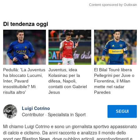
Content sponsored by Outbrain
Di tendenza oggi
Pedullà: 'La Juventus
Juventus, idea
El Bilal Touré libera
ha bloccato Lucumi,
Kolasinac per la
Pellegrini per Juve o
Inter, Pavard
difesa, Napoli,
Fiorentina, il Milan
insostituibile? Mi
contatti con Gabriel
mette nel radar
risulta altro'
Jesus
Paredes
Luigi Cotrino
SEGUI
Contributor · Specialista in Sport
Mi chiamo Luigi Cotrino e sono un giornalista sportivo appassionato
di calcio e ciclismo. Da anni racconto e analizzo il mondo dello
sport per Blasting News, dove pubblico articoli, approfondimenti e