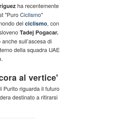
ha recentemente
ríguez
st "Puro
Ciclismo
"
l mondo del
, con
ciclismo
 sloveno
Tadej Pogacar.
 anche sull’ascesa di
nterno della squadra UAE
o.
cora al vertice'
 Purito riguarda il futuro
dera destinato a ritirarsi