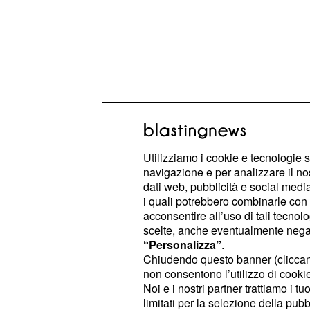
Utilizziamo i cookie e tecnologie s
navigazione e per analizzare il no
dati web, pubblicità e social media,
i quali potrebbero combinarle con a
Secondo Rodríguez, Pogacar potre
acconsentire all’uso di tali tecnol
in cui deciderà di smettere di gare
scelte, anche eventualmente negand
uno, avendo raggiunto vette irraggiungi
“Personalizza”
.
Chiudendo questo banner (clicca
"Gli ho detto che penso che si ritirer
non consentono l’utilizzo di cookie 
momento in cui dirà: ‘Non corro più
Noi e i nostri partner trattiamo i t
ha dichiarato, mettendo in luce la su
limitati per la selezione della pubb