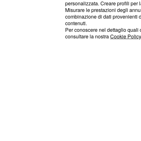
personalizzata. Creare profili per 
sloveno nel panorama del
ciclismo
Misurare le prestazioni degli annun
combinazione di dati provenienti da 
Per quanto riguarda Isaac
Del Toro
contenuti.
di riconoscerne il grande potenziale
Per conoscere nel dettaglio quali c
consultare la nostra
Cookie Policy
corridore". Tuttavia, ha messo in gua
si trova, sottolineando che, nonosta
calendario di gare parallelo, Del Tor
secondo leader" durante eventi di g
Tour de France.