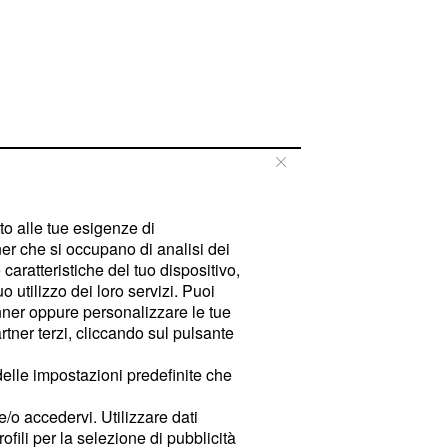
tto alle tue esigenze di
er che si occupano di analisi dei
caratteristiche del tuo dispositivo,
 utilizzo dei loro servizi. Puoi
ner oppure personalizzare le tue
tner terzi, cliccando sul pulsante
delle impostazioni predefinite che
e/o accedervi. Utilizzare dati
rofili per la selezione di pubblicità