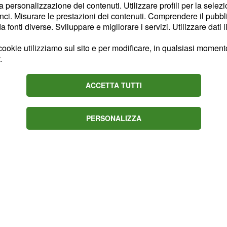
la personalizzazione dei contenuti. Utilizzare profili per la selez
attuale.
ci. Misurare le prestazioni dei contenuti. Comprendere il pubblic
fonti diverse. Sviluppare e migliorare i servizi. Utilizzare dati l
, Purito non ha nascosto
, definendolo un "super
ookie utilizziamo sul sito e per modificare, in qualsiasi momento,
.
rdia sul contesto in cui
nte gli venga dato un
ACCETTA TUTTI
o resterà sempre "il
rande prestigio come il
PERSONALIZZA