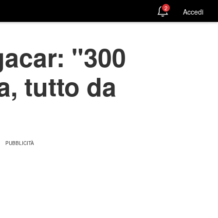
2
Accedi
gacar: "300
a, tutto da