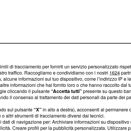
imili di tracciamento per fornirti un servizio personalizzato rispe
stro traffico. Raccogliamo e condividiamo con i nostri
1624
partn
 alcune informazioni sul tuo dispositivo, come l’indirizzo IP e le 
ltre informazioni che hai fornito loro o che hanno raccolto dal tuo
bbe giungere a un punto
ogie cliccando il pulsante
“Accetta tutti”
presente su questo ban
ggiare ancora da numero
o il consenso al trattamento dei dati personali da parte dei par
bili per tutti gli altri.
ndo sul pulsante
“X”
in alto a destra), acconsenti al permanere 
à al vertice. Arriverà un
o altri strumenti di tracciamento diversi dai tecnici.
 e non vedo nessuno’",
uoi dati di navigazione per: Archiviare informazioni su dispositivo 
periorità del corridore
licità. Creare profili per la pubblicità personalizzata. Utilizzare p