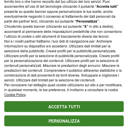
fornito loro o che hanno raccolto dal tuo utilizzo dei loro servizi. Puoi
parte; Trust Project non ha ancora effettuato una verifica di
acconsentire all’uso di tali tecnologie cliccando il pulsante
“Accetta tutti”
conformità agli standard.
presente su questo banner oppure personalizzare le tue scelte, anche
eventualmente negando il consenso al trattamento dei dati personali da
parte dei partner terzi, cliccando sul pulsante
“Personalizza”
.
Su di noi
Chiudendo questo banner (cliccando sul pulsante
“X”
in alto a destra),
acconsenti al permanere delle impostazioni predefinite che non consentono
Team editoriale
l’utilizzo di cookie o altri strumenti di tracciamento diversi dai tecnici.
Noi e i nostri partner trattiamo i tuoi dati di navigazione per: Archiviare
Corporate
informazioni su dispositivo e/o accedervi. Utilizzare dati limitati per la
selezione della pubblicità. Creare profili per la pubblicità personalizzata.
Redazione
Utilizzare profili per la selezione di pubblicità personalizzata. Creare profili
per la personalizzazione dei contenuti. Utilizzare profili per la selezione di
Informativa Privacy
contenuti personalizzati. Misurare le prestazioni degli annunci. Misurare le
prestazioni dei contenuti. Comprendere il pubblico attraverso statistiche o la
Cookie Policy
combinazione di dati provenienti da fonti diverse. Sviluppare e migliorare i
servizi. Utilizzare dati limitati per la selezione dei contenuti.
Blasting SA, IDI CHE-247.845.224, Via Carlo Frasca, 3 - 6900
Per conoscere nel dettaglio quali cookie utilizziamo sul sito e per modificare,
Lugano (Svizzera) Tel:
+39 0690258937
in qualsiasi momento, le tue preferenze, ti invitiamo a consultare la nostra
Cookie Policy
.
© 2026 Blasting News
ACCETTA TUTTI
PERSONALIZZA