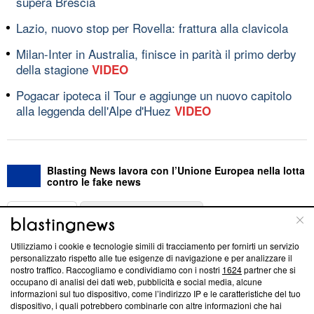
supera Brescia
Lazio, nuovo stop per Rovella: frattura alla clavicola
Milan-Inter in Australia, finisce in parità il primo derby
della stagione
VIDEO
Pogacar ipoteca il Tour e aggiunge un nuovo capitolo
alla leggenda dell'Alpe d'Huez
VIDEO
Blasting News lavora con l’Unione Europea nella lotta
contro le fake news
ABOUT
LINEA EDITORIALE
Utilizziamo i cookie e tecnologie simili di tracciamento per fornirti un servizio
Questa sezione offre informazioni trasparenti su Blasting
personalizzato rispetto alle tue esigenze di navigazione e per analizzare il
nostro traffico. Raccogliamo e condividiamo con i nostri
1624
partner che si
News, sui nostri processi editoriali e su come ci impegniamo a
occupano di analisi dei dati web, pubblicità e social media, alcune
creare news di qualità. Inoltre, afferma la nostra aderenza a
informazioni sul tuo dispositivo, come l’indirizzo IP e le caratteristiche del tuo
‘Trust Project - News with Integrity’
Blasting News non è
dispositivo, i quali potrebbero combinarle con altre informazioni che hai
ancora membro del programma, ma ha richiesto di farne