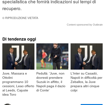
specialistica che fornirà indicazioni sui tempi di
recupero.
© RIPRODUZIONE VIETATA
Content sponsored by Outbrain
Di tendenza oggi
Juve, Massara e
Pedullà: 'Juve, non
L'Inter su Casadó,
Ottolini
dovresti prendere
Napoli in difficoltà per
programmano 10
Suzuki in affitto, il
Zeballos, la Juve
cessioni, Leao offerto
Napoli paga il dazio
prepara altri cinque
al Leeds, Cajuste
di Conte'
colpi
idea Toro