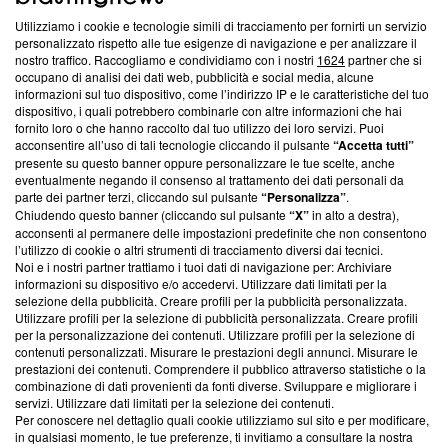
Utilizziamo i cookie e tecnologie simili di tracciamento per fornirti un servizio
Questa sezione offre informazioni trasparenti su Blasting
personalizzato rispetto alle tue esigenze di navigazione e per analizzare il
nostro traffico. Raccogliamo e condividiamo con i nostri
1624
partner che si
News, sui nostri processi editoriali e su come ci impegniamo a
occupano di analisi dei dati web, pubblicità e social media, alcune
creare news di qualità. Inoltre, afferma la nostra aderenza a
informazioni sul tuo dispositivo, come l’indirizzo IP e le caratteristiche del tuo
‘Trust Project - News with Integrity’
Blasting News non è
dispositivo, i quali potrebbero combinarle con altre informazioni che hai
ancora membro del programma, ma ha richiesto di farne
fornito loro o che hanno raccolto dal tuo utilizzo dei loro servizi. Puoi
parte; Trust Project non ha ancora effettuato una verifica di
acconsentire all’uso di tali tecnologie cliccando il pulsante
“Accetta tutti”
conformità agli standard.
presente su questo banner oppure personalizzare le tue scelte, anche
eventualmente negando il consenso al trattamento dei dati personali da
parte dei partner terzi, cliccando sul pulsante
“Personalizza”
.
Su di noi
Chiudendo questo banner (cliccando sul pulsante
“X”
in alto a destra),
acconsenti al permanere delle impostazioni predefinite che non consentono
Team editoriale
l’utilizzo di cookie o altri strumenti di tracciamento diversi dai tecnici.
Noi e i nostri partner trattiamo i tuoi dati di navigazione per: Archiviare
Corporate
informazioni su dispositivo e/o accedervi. Utilizzare dati limitati per la
selezione della pubblicità. Creare profili per la pubblicità personalizzata.
Redazione
Utilizzare profili per la selezione di pubblicità personalizzata. Creare profili
per la personalizzazione dei contenuti. Utilizzare profili per la selezione di
Informativa Privacy
contenuti personalizzati. Misurare le prestazioni degli annunci. Misurare le
prestazioni dei contenuti. Comprendere il pubblico attraverso statistiche o la
Cookie Policy
combinazione di dati provenienti da fonti diverse. Sviluppare e migliorare i
servizi. Utilizzare dati limitati per la selezione dei contenuti.
Blasting SA, IDI CHE-247.845.224, Via Carlo Frasca, 3 - 6900
Per conoscere nel dettaglio quali cookie utilizziamo sul sito e per modificare,
Lugano (Svizzera) Tel:
+39 0690258937
in qualsiasi momento, le tue preferenze, ti invitiamo a consultare la nostra