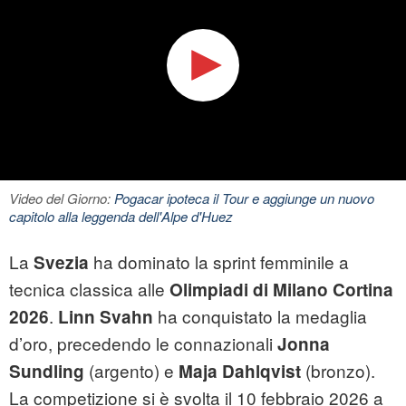
Video del Giorno:
Pogacar ipoteca il Tour e aggiunge un nuovo
capitolo alla leggenda dell'Alpe d'Huez
La
ha dominato la sprint femminile a
Svezia
tecnica classica alle
Olimpiadi di Milano Cortina
.
ha conquistato la medaglia
2026
Linn Svahn
d’oro, precedendo le connazionali
Jonna
(argento) e
(bronzo).
Sundling
Maja Dahlqvist
La competizione si è svolta il 10 febbraio 2026 a