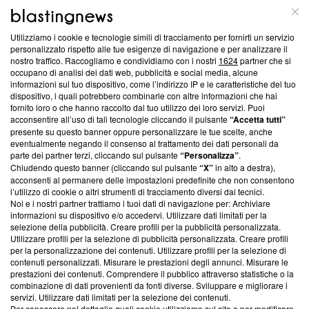
ABOUT
LINEA EDITORIALE
Utilizziamo i cookie e tecnologie simili di tracciamento per fornirti un servizio
Questa sezione offre informazioni trasparenti su Blasting
personalizzato rispetto alle tue esigenze di navigazione e per analizzare il
nostro traffico. Raccogliamo e condividiamo con i nostri
1624
partner che si
News, sui nostri processi editoriali e su come ci impegniamo a
occupano di analisi dei dati web, pubblicità e social media, alcune
creare news di qualità. Inoltre, afferma la nostra aderenza a
informazioni sul tuo dispositivo, come l’indirizzo IP e le caratteristiche del tuo
‘Trust Project - News with Integrity’
Blasting News non è
dispositivo, i quali potrebbero combinarle con altre informazioni che hai
ancora membro del programma, ma ha richiesto di farne
fornito loro o che hanno raccolto dal tuo utilizzo dei loro servizi. Puoi
parte; Trust Project non ha ancora effettuato una verifica di
acconsentire all’uso di tali tecnologie cliccando il pulsante
“Accetta tutti”
conformità agli standard.
presente su questo banner oppure personalizzare le tue scelte, anche
eventualmente negando il consenso al trattamento dei dati personali da
parte dei partner terzi, cliccando sul pulsante
“Personalizza”
.
Su di noi
Chiudendo questo banner (cliccando sul pulsante
“X”
in alto a destra),
acconsenti al permanere delle impostazioni predefinite che non consentono
Team editoriale
l’utilizzo di cookie o altri strumenti di tracciamento diversi dai tecnici.
Noi e i nostri partner trattiamo i tuoi dati di navigazione per: Archiviare
Corporate
informazioni su dispositivo e/o accedervi. Utilizzare dati limitati per la
selezione della pubblicità. Creare profili per la pubblicità personalizzata.
Redazione
Utilizzare profili per la selezione di pubblicità personalizzata. Creare profili
per la personalizzazione dei contenuti. Utilizzare profili per la selezione di
Informativa Privacy
contenuti personalizzati. Misurare le prestazioni degli annunci. Misurare le
prestazioni dei contenuti. Comprendere il pubblico attraverso statistiche o la
Cookie Policy
combinazione di dati provenienti da fonti diverse. Sviluppare e migliorare i
servizi. Utilizzare dati limitati per la selezione dei contenuti.
Blasting SA, IDI CHE-247.845.224, Via Carlo Frasca, 3 - 6900
Per conoscere nel dettaglio quali cookie utilizziamo sul sito e per modificare,