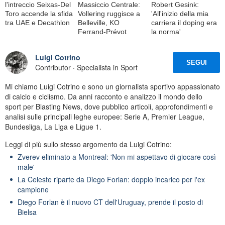
l'intreccio Seixas-Del
Massiccio Centrale:
Robert Gesink:
Toro accende la sfida
Vollering ruggisce a
'All'inizio della mia
tra UAE e Decathlon
Belleville, KO
carriera il doping era
Ferrand-Prévot
la norma'
Luigi Cotrino
SEGUI
Contributor · Specialista in Sport
Mi chiamo Luigi Cotrino e sono un giornalista sportivo appassionato
di calcio e ciclismo. Da anni racconto e analizzo il mondo dello
sport per Blasting News, dove pubblico articoli, approfondimenti e
analisi sulle principali leghe europee: Serie A, Premier League,
Bundesliga, La Liga e Ligue 1.
Leggi di più sullo stesso argomento da Luigi Cotrino:
Zverev eliminato a Montreal: 'Non mi aspettavo di giocare così
male'
La Celeste riparte da Diego Forlan: doppio incarico per l'ex
campione
Diego Forlan è il nuovo CT dell'Uruguay, prende il posto di
Bielsa