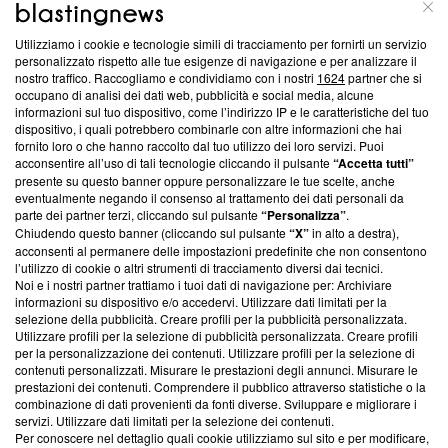
ABOUT
LINEA EDITORIALE
Utilizziamo i cookie e tecnologie simili di tracciamento per fornirti un servizio
personalizzato rispetto alle tue esigenze di navigazione e per analizzare il
Questa sezione offre informazioni trasparenti su Blasting
nostro traffico. Raccogliamo e condividiamo con i nostri
1624
partner che si
News, sui nostri processi editoriali e su come ci impegniamo a
occupano di analisi dei dati web, pubblicità e social media, alcune
creare news di qualità. Inoltre, afferma la nostra aderenza a
informazioni sul tuo dispositivo, come l’indirizzo IP e le caratteristiche del tuo
‘Trust Project - News with Integrity’
Blasting News non è
dispositivo, i quali potrebbero combinarle con altre informazioni che hai
fornito loro o che hanno raccolto dal tuo utilizzo dei loro servizi. Puoi
ancora membro del programma, ma ha richiesto di farne
acconsentire all’uso di tali tecnologie cliccando il pulsante
“Accetta tutti”
parte; Trust Project non ha ancora effettuato una verifica di
presente su questo banner oppure personalizzare le tue scelte, anche
conformità agli standard.
eventualmente negando il consenso al trattamento dei dati personali da
parte dei partner terzi, cliccando sul pulsante
“Personalizza”
.
Su di noi
Chiudendo questo banner (cliccando sul pulsante
“X”
in alto a destra),
acconsenti al permanere delle impostazioni predefinite che non consentono
Team editoriale
l’utilizzo di cookie o altri strumenti di tracciamento diversi dai tecnici.
Noi e i nostri partner trattiamo i tuoi dati di navigazione per: Archiviare
Corporate
informazioni su dispositivo e/o accedervi. Utilizzare dati limitati per la
selezione della pubblicità. Creare profili per la pubblicità personalizzata.
Redazione
Utilizzare profili per la selezione di pubblicità personalizzata. Creare profili
per la personalizzazione dei contenuti. Utilizzare profili per la selezione di
Informativa Privacy
contenuti personalizzati. Misurare le prestazioni degli annunci. Misurare le
prestazioni dei contenuti. Comprendere il pubblico attraverso statistiche o la
Cookie Policy
combinazione di dati provenienti da fonti diverse. Sviluppare e migliorare i
servizi. Utilizzare dati limitati per la selezione dei contenuti.
Per conoscere nel dettaglio quali cookie utilizziamo sul sito e per modificare,
Blasting SA, IDI CHE-247.845.224, Via Carlo Frasca, 3 - 6900