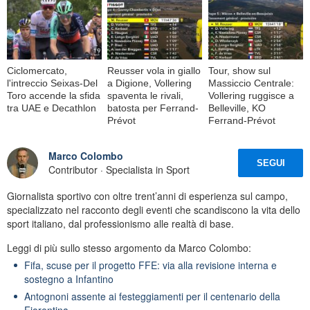
Ciclomercato,
Reusser vola in giallo
Tour, show sul
l'intreccio Seixas-Del
a Digione, Vollering
Massiccio Centrale:
Toro accende la sfida
spaventa le rivali,
Vollering ruggisce a
tra UAE e Decathlon
batosta per Ferrand-
Belleville, KO
Prévot
Ferrand-Prévot
Marco Colombo
SEGUI
Contributor · Specialista in Sport
Giornalista sportivo con oltre trent’anni di esperienza sul campo,
specializzato nel racconto degli eventi che scandiscono la vita dello
sport italiano, dal professionismo alle realtà di base.
Leggi di più sullo stesso argomento da Marco Colombo:
Fifa, scuse per il progetto FFE: via alla revisione interna e
sostegno a Infantino
Antognoni assente ai festeggiamenti per il centenario della
Fiorentina