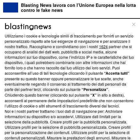
Blasting News lavora con l’Unione Europea nella lotta
contro le fake news
ABOUT
LINEA EDITORIALE
Utilizziamo i cookie e tecnologie simili di tracciamento per fornirti un servizio
personalizzato rispetto alle tue esigenze di navigazione e per analizzare il
Questa sezione offre informazioni trasparenti su Blasting
nostro traffico. Raccogliamo e condividiamo con i nostri
1624
partner che si
News, sui nostri processi editoriali e su come ci impegniamo a
occupano di analisi dei dati web, pubblicità e social media, alcune
creare news di qualità. Inoltre, afferma la nostra aderenza a
informazioni sul tuo dispositivo, come l’indirizzo IP e le caratteristiche del tuo
‘Trust Project - News with Integrity’
Blasting News non è
dispositivo, i quali potrebbero combinarle con altre informazioni che hai
fornito loro o che hanno raccolto dal tuo utilizzo dei loro servizi. Puoi
ancora membro del programma, ma ha richiesto di farne
acconsentire all’uso di tali tecnologie cliccando il pulsante
“Accetta tutti”
parte; Trust Project non ha ancora effettuato una verifica di
presente su questo banner oppure personalizzare le tue scelte, anche
conformità agli standard.
eventualmente negando il consenso al trattamento dei dati personali da
parte dei partner terzi, cliccando sul pulsante
“Personalizza”
.
Su di noi
Chiudendo questo banner (cliccando sul pulsante
“X”
in alto a destra),
acconsenti al permanere delle impostazioni predefinite che non consentono
Team editoriale
l’utilizzo di cookie o altri strumenti di tracciamento diversi dai tecnici.
Noi e i nostri partner trattiamo i tuoi dati di navigazione per: Archiviare
Corporate
informazioni su dispositivo e/o accedervi. Utilizzare dati limitati per la
selezione della pubblicità. Creare profili per la pubblicità personalizzata.
Redazione
Utilizzare profili per la selezione di pubblicità personalizzata. Creare profili
per la personalizzazione dei contenuti. Utilizzare profili per la selezione di
Informativa Privacy
contenuti personalizzati. Misurare le prestazioni degli annunci. Misurare le