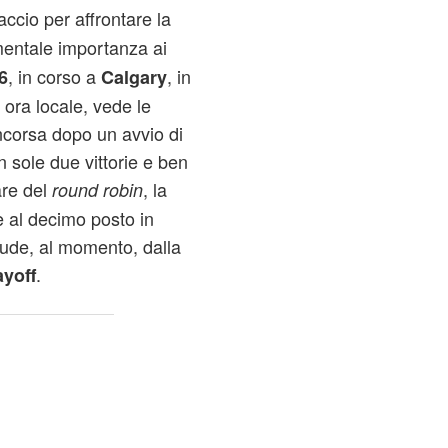
cio per affrontare la
mentale importanza ai
, in corso a
, in
6
Calgary
 ora locale, vede le
incorsa dopo un avvio di
sole due vittorie e ben
are del
, la
round robin
e al decimo posto in
lude, al momento, dalla
.
ayoff