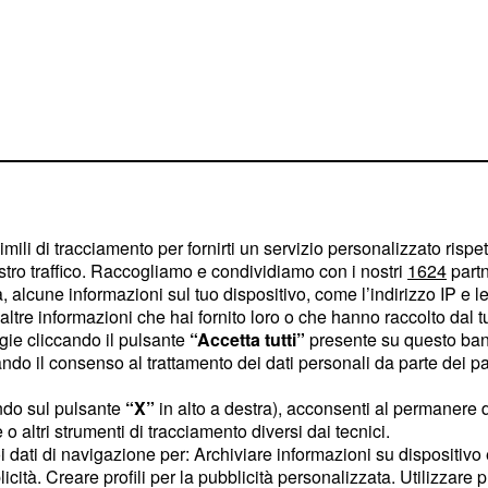
 si configura come un
imili di tracciamento per fornirti un servizio personalizzato rispe
stro traffico. Raccogliamo e condividiamo con i nostri
1624
partn
ue speranze di
 alcune informazioni sul tuo dispositivo, come l’indirizzo IP e le 
lla competizione. Le
ltre informazioni che hai fornito loro o che hanno raccolto dal tuo
sapevoli che ogni
ogie cliccando il pulsante
“Accetta tutti”
presente su questo ban
o il consenso al trattamento dei dati personali da parte dei par
be rivelarsi fatale,
te ridotto che ancora le
ndo sul pulsante
“X”
in alto a destra), acconsenti al permanere 
 raggiungere le prime
o altri strumenti di tracciamento diversi dai tecnici.
uoi dati di navigazione per: Archiviare informazioni su dispositivo 
dere alla fase finale. Il
licità. Creare profili per la pubblicità personalizzata. Utilizzare p