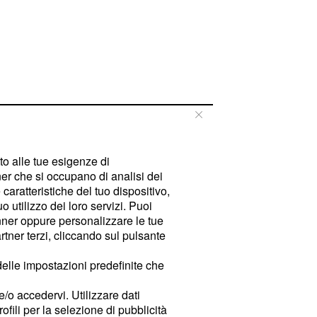
tto alle tue esigenze di
er che si occupano di analisi dei
caratteristiche del tuo dispositivo,
 utilizzo dei loro servizi. Puoi
ner oppure personalizzare le tue
tner terzi, cliccando sul pulsante
delle impostazioni predefinite che
e/o accedervi. Utilizzare dati
rofili per la selezione di pubblicità