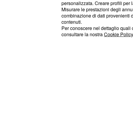
percorso finora è stato caratterizza
personalizzata. Creare profili per 
altalenanti e da una certa mancanza
Misurare le prestazioni degli annun
combinazione di dati provenienti da 
evidenziato nella precedente sfida 
contenuti.
azzurre avevano mostrato sprazzi d
Per conoscere nel dettaglio quali c
riuscire a concretizzare il risultato.
consultare la nostra
Cookie Policy