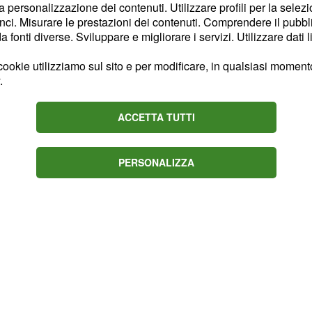
to da prestazioni
la personalizzazione dei contenuti. Utilizzare profili per la selez
 di continuità, come già
ci. Misurare le prestazioni dei contenuti. Comprendere il pubblic
fonti diverse. Sviluppare e migliorare i servizi. Utilizzare dati l
contro il Canada, dove le
i buon gioco senza però
ookie utilizziamo sul sito e per modificare, in qualsiasi momento,
.
ACCETTA TUTTI
PERSONALIZZA