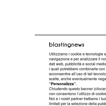
Questa partita contro la Danimarca
Utilizziamo i cookie e tecnologie s
navigazione e per analizzare il no
vero e proprio crocevia per le resid
dati web, pubblicità e social media,
qualificazione alla seconda fase de
i quali potrebbero combinarle con a
atlete italiane sono pienamente con
acconsentire all’uso di tali tecnol
scelte, anche eventualmente negand
singolo errore da qui in avanti potreb
“Personalizza”
.
considerando il margine estremamen
Chiudendo questo banner (clicca
tiene matematicamente in corsa per
non consentono l’utilizzo di cookie 
Noi e i nostri partner trattiamo i t
sei posizioni, indispensabili per acce
limitati per la selezione della pubb