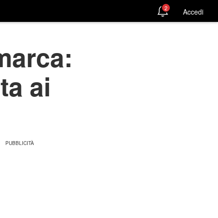
2
Accedi
imarca:
ta ai