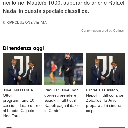
nei tornei Masters 1000, superando anche Rafael
Nadal in questa speciale classifica.
© RIPRODUZIONE VIETATA
Content sponsored by Outbrain
Di tendenza oggi
Juve, Massara e
Pedullà: 'Juve, non
L'Inter su Casadó,
Ottolini
dovresti prendere
Napoli in difficoltà per
programmano 10
Suzuki in affitto, il
Zeballos, la Juve
cessioni, Leao offerto
Napoli paga il dazio
prepara altri cinque
al Leeds, Cajuste
di Conte'
colpi
idea Toro