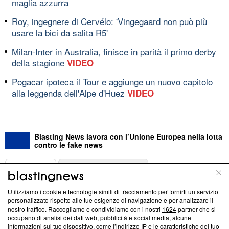
maglia azzurra
Roy, ingegnere di Cervélo: 'Vingegaard non può più
usare la bici da salita R5'
Milan-Inter in Australia, finisce in parità il primo derby
della stagione
VIDEO
Pogacar ipoteca il Tour e aggiunge un nuovo capitolo
alla leggenda dell'Alpe d'Huez
VIDEO
Blasting News lavora con l’Unione Europea nella lotta
contro le fake news
ABOUT
LINEA EDITORIALE
Utilizziamo i cookie e tecnologie simili di tracciamento per fornirti un servizio
Questa sezione offre informazioni trasparenti su Blasting
personalizzato rispetto alle tue esigenze di navigazione e per analizzare il
nostro traffico. Raccogliamo e condividiamo con i nostri
1624
partner che si
News, sui nostri processi editoriali e su come ci impegniamo a
occupano di analisi dei dati web, pubblicità e social media, alcune
creare news di qualità. Inoltre, afferma la nostra aderenza a
informazioni sul tuo dispositivo, come l’indirizzo IP e le caratteristiche del tuo