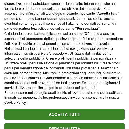
‘Trust Project - News with Integrity’
Blasting News non è
dispositivo, i quali potrebbero combinarle con altre informazioni che hai
ancora membro del programma, ma ha richiesto di farne
fornito loro o che hanno raccolto dal tuo utilizzo dei loro servizi. Puoi
parte; Trust Project non ha ancora effettuato una verifica di
acconsentire all’uso di tali tecnologie cliccando il pulsante
“Accetta tutti”
conformità agli standard.
presente su questo banner oppure personalizzare le tue scelte, anche
eventualmente negando il consenso al trattamento dei dati personali da
parte dei partner terzi, cliccando sul pulsante
“Personalizza”
.
Su di noi
Chiudendo questo banner (cliccando sul pulsante
“X”
in alto a destra),
acconsenti al permanere delle impostazioni predefinite che non consentono
Team editoriale
l’utilizzo di cookie o altri strumenti di tracciamento diversi dai tecnici.
Noi e i nostri partner trattiamo i tuoi dati di navigazione per: Archiviare
Corporate
informazioni su dispositivo e/o accedervi. Utilizzare dati limitati per la
selezione della pubblicità. Creare profili per la pubblicità personalizzata.
Redazione
Utilizzare profili per la selezione di pubblicità personalizzata. Creare profili
per la personalizzazione dei contenuti. Utilizzare profili per la selezione di
Informativa Privacy
contenuti personalizzati. Misurare le prestazioni degli annunci. Misurare le
prestazioni dei contenuti. Comprendere il pubblico attraverso statistiche o la
Cookie Policy
combinazione di dati provenienti da fonti diverse. Sviluppare e migliorare i
servizi. Utilizzare dati limitati per la selezione dei contenuti.
Blasting SA, IDI CHE-247.845.224, Via Carlo Frasca, 3 - 6900
Per conoscere nel dettaglio quali cookie utilizziamo sul sito e per modificare,
Lugano (Svizzera) Tel:
+39 0690258937
in qualsiasi momento, le tue preferenze, ti invitiamo a consultare la nostra
Cookie Policy
.
© 2026 Blasting News
ACCETTA TUTTI
PERSONALIZZA