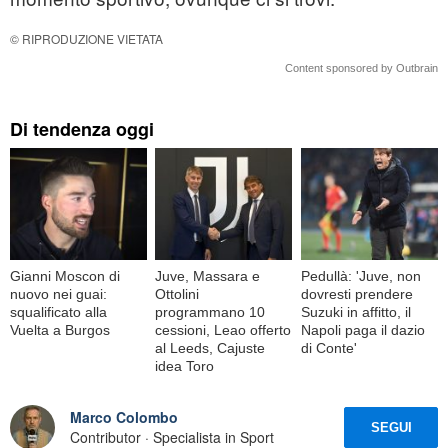
© RIPRODUZIONE VIETATA
Content sponsored by Outbrain
Di tendenza oggi
Gianni Moscon di
Juve, Massara e
Pedullà: 'Juve, non
nuovo nei guai:
Ottolini
dovresti prendere
squalificato alla
programmano 10
Suzuki in affitto, il
Vuelta a Burgos
cessioni, Leao offerto
Napoli paga il dazio
al Leeds, Cajuste
di Conte'
idea Toro
Marco Colombo
SEGUI
Contributor · Specialista in Sport