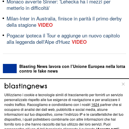
Monaco avverte Sinner: 'Lehecka ha i mezzi per
metterlo in difficoltà'
Milan-Inter in Australia, finisce in parità il primo derby
della stagione
VIDEO
Pogacar ipoteca il Tour e aggiunge un nuovo capitolo
alla leggenda dell'Alpe d'Huez
VIDEO
Blasting News lavora con l’Unione Europea nella lotta
contro le fake news
ABOUT
LINEA EDITORIALE
Utilizziamo i cookie e tecnologie simili di tracciamento per fornirti un servizio
personalizzato rispetto alle tue esigenze di navigazione e per analizzare il
Questa sezione offre informazioni trasparenti su Blasting
nostro traffico. Raccogliamo e condividiamo con i nostri
1624
partner che si
News, sui nostri processi editoriali e su come ci impegniamo a
occupano di analisi dei dati web, pubblicità e social media, alcune
creare news di qualità. Inoltre, afferma la nostra aderenza a
informazioni sul tuo dispositivo, come l’indirizzo IP e le caratteristiche del tuo
‘Trust Project - News with Integrity’
Blasting News non è
dispositivo, i quali potrebbero combinarle con altre informazioni che hai
fornito loro o che hanno raccolto dal tuo utilizzo dei loro servizi. Puoi
ancora membro del programma, ma ha richiesto di farne
acconsentire all’uso di tali tecnologie cliccando il pulsante