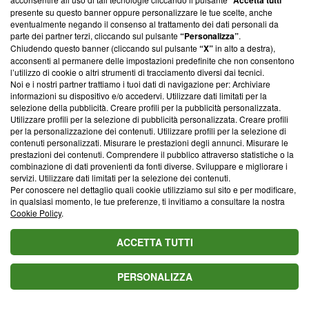
“Accetta tutti”
parte; Trust Project non ha ancora effettuato una verifica di
presente su questo banner oppure personalizzare le tue scelte, anche
conformità agli standard.
eventualmente negando il consenso al trattamento dei dati personali da
parte dei partner terzi, cliccando sul pulsante
“Personalizza”
.
Su di noi
Chiudendo questo banner (cliccando sul pulsante
“X”
in alto a destra),
acconsenti al permanere delle impostazioni predefinite che non consentono
Team editoriale
l’utilizzo di cookie o altri strumenti di tracciamento diversi dai tecnici.
Noi e i nostri partner trattiamo i tuoi dati di navigazione per: Archiviare
Corporate
informazioni su dispositivo e/o accedervi. Utilizzare dati limitati per la
selezione della pubblicità. Creare profili per la pubblicità personalizzata.
Redazione
Utilizzare profili per la selezione di pubblicità personalizzata. Creare profili
per la personalizzazione dei contenuti. Utilizzare profili per la selezione di
Informativa Privacy
contenuti personalizzati. Misurare le prestazioni degli annunci. Misurare le
prestazioni dei contenuti. Comprendere il pubblico attraverso statistiche o la
Cookie Policy
combinazione di dati provenienti da fonti diverse. Sviluppare e migliorare i
servizi. Utilizzare dati limitati per la selezione dei contenuti.
Per conoscere nel dettaglio quali cookie utilizziamo sul sito e per modificare,
Blasting SA, IDI CHE-247.845.224, Via Carlo Frasca, 3 - 6900
in qualsiasi momento, le tue preferenze, ti invitiamo a consultare la nostra
Lugano (Svizzera) Tel:
+39 0690258937
Cookie Policy
.
© 2026 Blasting News
ACCETTA TUTTI
PERSONALIZZA