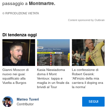
passaggio a
Montmartre.
© RIPRODUZIONE VIETATA
Content sponsored by Outbrain
Di tendenza oggi
Gianni Moscon di
Kasia Niewiadoma
La confessione di
nuovo nei guai:
doma il Mont
Robert Gesink:
squalificato alla
Ventoux: tappa e
'All'inizio della mia
Vuelta a Burgos
maglia in un finale da
carriera il doping era
brividi al Tour
la norma'
Matteo Tuveri
SEGUI
Contributor