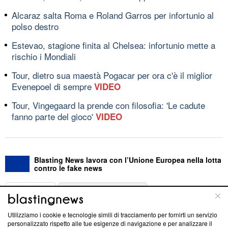
Alcaraz salta Roma e Roland Garros per infortunio al
polso destro
Estevao, stagione finita al Chelsea: infortunio mette a
rischio i Mondiali
Tour, dietro sua maestà Pogacar per ora c'è il miglior
Evenepoel di sempre
VIDEO
Tour, Vingegaard la prende con filosofia: 'Le cadute
fanno parte del gioco'
VIDEO
Blasting News lavora con l’Unione Europea nella lotta
contro le fake news
ABOUT
LINEA EDITORIALE
Utilizziamo i cookie e tecnologie simili di tracciamento per fornirti un servizio
Questa sezione offre informazioni trasparenti su Blasting
personalizzato rispetto alle tue esigenze di navigazione e per analizzare il