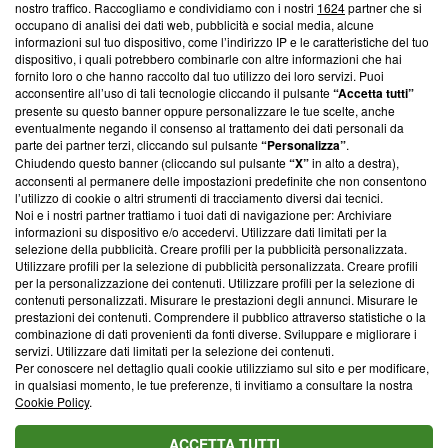
nostro traffico. Raccogliamo e condividiamo con i nostri
1624
partner che si
News, sui nostri processi editoriali e su come ci impegniamo a
occupano di analisi dei dati web, pubblicità e social media, alcune
creare news di qualità. Inoltre, afferma la nostra aderenza a
informazioni sul tuo dispositivo, come l’indirizzo IP e le caratteristiche del tuo
‘Trust Project - News with Integrity’
Blasting News non è
dispositivo, i quali potrebbero combinarle con altre informazioni che hai
ancora membro del programma, ma ha richiesto di farne
fornito loro o che hanno raccolto dal tuo utilizzo dei loro servizi. Puoi
parte; Trust Project non ha ancora effettuato una verifica di
acconsentire all’uso di tali tecnologie cliccando il pulsante
“Accetta tutti”
conformità agli standard.
presente su questo banner oppure personalizzare le tue scelte, anche
eventualmente negando il consenso al trattamento dei dati personali da
parte dei partner terzi, cliccando sul pulsante
“Personalizza”
.
Su di noi
Chiudendo questo banner (cliccando sul pulsante
“X”
in alto a destra),
acconsenti al permanere delle impostazioni predefinite che non consentono
Team editoriale
l’utilizzo di cookie o altri strumenti di tracciamento diversi dai tecnici.
Noi e i nostri partner trattiamo i tuoi dati di navigazione per: Archiviare
Corporate
informazioni su dispositivo e/o accedervi. Utilizzare dati limitati per la
selezione della pubblicità. Creare profili per la pubblicità personalizzata.
Redazione
Utilizzare profili per la selezione di pubblicità personalizzata. Creare profili
per la personalizzazione dei contenuti. Utilizzare profili per la selezione di
Informativa Privacy
contenuti personalizzati. Misurare le prestazioni degli annunci. Misurare le
prestazioni dei contenuti. Comprendere il pubblico attraverso statistiche o la
Cookie Policy
combinazione di dati provenienti da fonti diverse. Sviluppare e migliorare i
servizi. Utilizzare dati limitati per la selezione dei contenuti.
Blasting SA, IDI CHE-247.845.224, Via Carlo Frasca, 3 - 6900
Per conoscere nel dettaglio quali cookie utilizziamo sul sito e per modificare,
Lugano (Svizzera) Tel:
+39 0690258937
in qualsiasi momento, le tue preferenze, ti invitiamo a consultare la nostra
Cookie Policy
.
© 2026 Blasting News
ACCETTA TUTTI