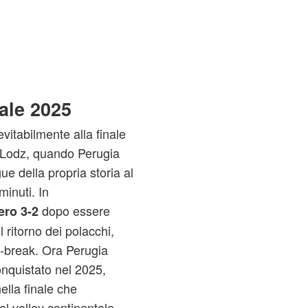
nale 2025
evitabilmente alla finale
i Lodz, quando Perugia
 della propria storia al
minuti. In
dopo essere
ero 3-2
l ritorno dei polacchi,
e-break. Ora Perugia
conquistato nel 2025,
ella finale che
el volley continentale.