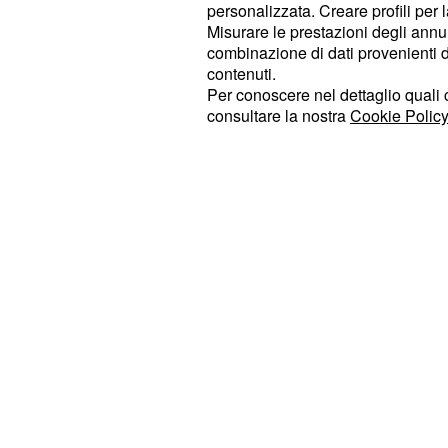
solidità in ricezione e grande effica
personalizzata. Creare profili per 
Misurare le prestazioni degli annun
difficoltà è arrivata soltanto nel fin
combinazione di dati provenienti da 
Warszawa ha tentato la rimonta trasc
contenuti.
vantaggi, prima dell’ace decisivo di 
Per conoscere nel dettaglio quali c
consultare la nostra
Cookie Policy
protagonisti spicca ancora
Wassim 
punti nonostante un fastidio fisico 
ben supportato da Loser, Semeniuk e
Giannelli, con Colaci fondamentale n