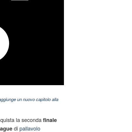
aggiunge un nuovo capitolo alla
quista la seconda
finale
di
pallavolo
ague