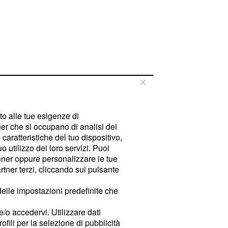
tto alle tue esigenze di
er che si occupano di analisi dei
caratteristiche del tuo dispositivo,
 utilizzo dei loro servizi. Puoi
ner oppure personalizzare le tue
tner terzi, cliccando sul pulsante
delle impostazioni predefinite che
e/o accedervi. Utilizzare dati
rofili per la selezione di pubblicità