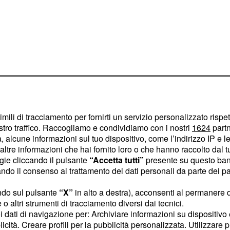
imili di tracciamento per fornirti un servizio personalizzato rispe
stro traffico. Raccogliamo e condividiamo con i nostri
1624
partn
 alcune informazioni sul tuo dispositivo, come l’indirizzo IP e le 
contro Warszawa
ltre informazioni che hai fornito loro o che hanno raccolto dal tuo
ogie cliccando il pulsante
“Accetta tutti”
presente su questo ban
gestito
la semifinale
o il consenso al trattamento dei dati personali da parte dei par
rande personalità,
-24) grazie a un dominio
ndo sul pulsante
“X”
in alto a destra), acconsenti al permanere 
o altri strumenti di tracciamento diversi dai tecnici.
rziali. Perugia ha
uoi dati di navigazione per: Archiviare informazioni su dispositivo 
tinuità al servizio,
licità. Creare profili per la pubblicità personalizzata. Utilizzare p