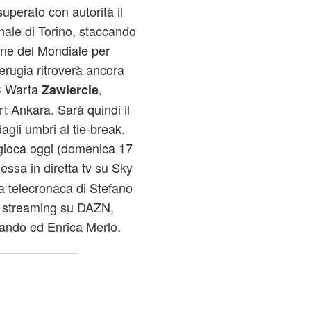
uperato con autorità il
ale di Torino, staccando
one del Mondiale per
Perugia ritroverà ancora
MC Warta
,
Zawiercie
rt Ankara. Sarà quindi il
agli umbri al tie-break.
i gioca oggi (domenica 17
ssa in diretta tv su Sky
a telecronaca di Stefano
ta streaming su DAZN,
ando ed Enrica Merlo.