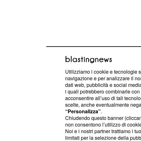
Utilizziamo i cookie e tecnologie s
navigazione e per analizzare il no
dati web, pubblicità e social media,
La semifinale vinta 
i quali potrebbero combinarle con a
acconsentire all’uso di tali tecnol
La squadra di Angelo Lorenzetti ha 
scelte, anche eventualmente negand
contro PGE Project Warszawa
con g
“Personalizza”
.
(25-19, 25-20, 26
imponendosi 3-0
Chiudendo questo banner (clicca
non consentono l’utilizzo di cookie 
evidente soprattutto nei primi due pa
Noi e i nostri partner trattiamo i t
controllato il ritmo del match con con
limitati per la selezione della pubb