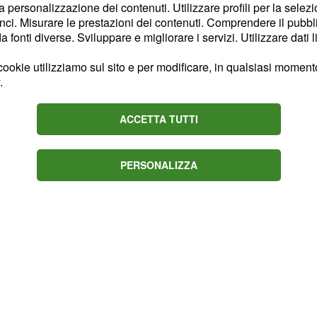
cia offensiva. Qualche
la personalizzazione dei contenuti. Utilizzare profili per la selez
ci. Misurare le prestazioni dei contenuti. Comprendere il pubblic
ale del terzo set, quando
fonti diverse. Sviluppare e migliorare i servizi. Utilizzare dati l
inando il parziale ai
Oleh Plotnytskyi. Tra i
ookie utilizziamo sul sito e per modificare, in qualsiasi momento,
.
, autore di 18
Ben Tara
accusato nel secondo set,
ACCETTA TUTTI
 dalla regia di
ella fase difensiva.
PERSONALIZZA