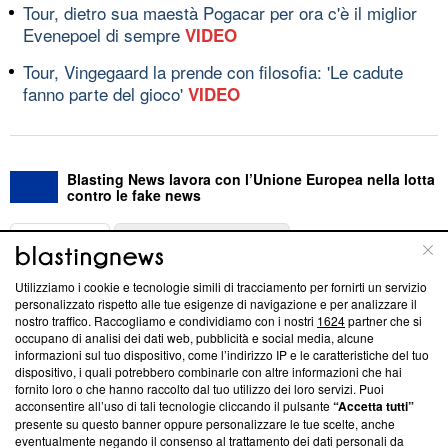
Tour, dietro sua maestà Pogacar per ora c'è il miglior
Evenepoel di sempre
VIDEO
Tour, Vingegaard la prende con filosofia: 'Le cadute
fanno parte del gioco'
VIDEO
Blasting News lavora con l’Unione Europea nella lotta
contro le fake news
ABOUT
LINEA EDITORIALE
Utilizziamo i cookie e tecnologie simili di tracciamento per fornirti un servizio
Questa sezione offre informazioni trasparenti su Blasting
personalizzato rispetto alle tue esigenze di navigazione e per analizzare il
nostro traffico. Raccogliamo e condividiamo con i nostri
1624
partner che si
News, sui nostri processi editoriali e su come ci impegniamo a
occupano di analisi dei dati web, pubblicità e social media, alcune
creare news di qualità. Inoltre, afferma la nostra aderenza a
informazioni sul tuo dispositivo, come l’indirizzo IP e le caratteristiche del tuo
‘Trust Project - News with Integrity’
Blasting News non è
dispositivo, i quali potrebbero combinarle con altre informazioni che hai
ancora membro del programma, ma ha richiesto di farne
fornito loro o che hanno raccolto dal tuo utilizzo dei loro servizi. Puoi
parte; Trust Project non ha ancora effettuato una verifica di
acconsentire all’uso di tali tecnologie cliccando il pulsante
“Accetta tutti”
conformità agli standard.
presente su questo banner oppure personalizzare le tue scelte, anche
eventualmente negando il consenso al trattamento dei dati personali da