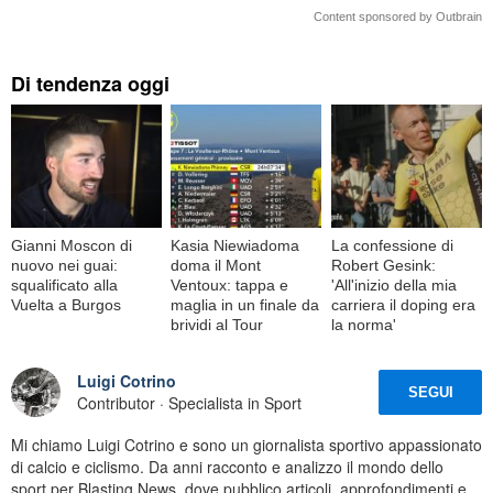
Content sponsored by Outbrain
Di tendenza oggi
Gianni Moscon di
Kasia Niewiadoma
La confessione di
nuovo nei guai:
doma il Mont
Robert Gesink:
squalificato alla
Ventoux: tappa e
'All'inizio della mia
Vuelta a Burgos
maglia in un finale da
carriera il doping era
brividi al Tour
la norma'
Luigi Cotrino
SEGUI
Contributor · Specialista in Sport
Mi chiamo Luigi Cotrino e sono un giornalista sportivo appassionato
di calcio e ciclismo. Da anni racconto e analizzo il mondo dello
sport per Blasting News, dove pubblico articoli, approfondimenti e