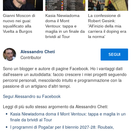
Gianni Moscon di
Kasia Niewiadoma
La confessione di
nuovo nei guai:
doma il Mont
Robert Gesink:
squalificato alla
Ventoux: tappa e
'All'inizio della mia
Vuelta a Burgos
maglia in un finale da
carriera il doping era
brividi al Tour
la norma'
Alessandro Cheti
SEGUI
Contributor
Sono un blogger e autore di pagine Facebook. Ho i vantaggi dati
dall'essere un autodidatta: faccio crescere i miei progetti seguendo
percorsi personali, mescolando intuito e programmazione con la
passione di un artigiano d'altri tempi.
Segui
Alessandro
su Facebook
Leggi di più sullo stesso argomento da Alessandro Cheti:
Kasia Niewiadoma doma il Mont Ventoux: tappa e maglia in un
finale da brividi al Tour
I programmi di Pogačar per il biennio 2027-28: Roubaix,