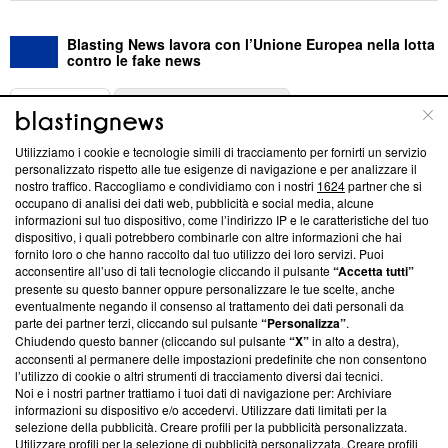
Blasting News lavora con l’Unione Europea nella lotta
contro le fake news
ABOUT
LINEA EDITORIALE
Utilizziamo i cookie e tecnologie simili di tracciamento per fornirti un servizio
Questa sezione offre informazioni trasparenti su Blasting
personalizzato rispetto alle tue esigenze di navigazione e per analizzare il
nostro traffico. Raccogliamo e condividiamo con i nostri
1624
partner che si
News, sui nostri processi editoriali e su come ci impegniamo a
occupano di analisi dei dati web, pubblicità e social media, alcune
creare news di qualità. Inoltre, afferma la nostra aderenza a
informazioni sul tuo dispositivo, come l’indirizzo IP e le caratteristiche del tuo
‘Trust Project - News with Integrity’
Blasting News non è
dispositivo, i quali potrebbero combinarle con altre informazioni che hai
ancora membro del programma, ma ha richiesto di farne
fornito loro o che hanno raccolto dal tuo utilizzo dei loro servizi. Puoi
parte; Trust Project non ha ancora effettuato una verifica di
acconsentire all’uso di tali tecnologie cliccando il pulsante
“Accetta tutti”
conformità agli standard.
presente su questo banner oppure personalizzare le tue scelte, anche
eventualmente negando il consenso al trattamento dei dati personali da
parte dei partner terzi, cliccando sul pulsante
“Personalizza”
.
Su di noi
Chiudendo questo banner (cliccando sul pulsante
“X”
in alto a destra),
acconsenti al permanere delle impostazioni predefinite che non consentono
Team editoriale
l’utilizzo di cookie o altri strumenti di tracciamento diversi dai tecnici.
Noi e i nostri partner trattiamo i tuoi dati di navigazione per: Archiviare
Corporate
informazioni su dispositivo e/o accedervi. Utilizzare dati limitati per la
selezione della pubblicità. Creare profili per la pubblicità personalizzata.
Redazione
Utilizzare profili per la selezione di pubblicità personalizzata. Creare profili