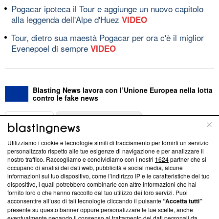
Pogacar ipoteca il Tour e aggiunge un nuovo capitolo
alla leggenda dell'Alpe d'Huez
VIDEO
Tour, dietro sua maestà Pogacar per ora c'è il miglior
Evenepoel di sempre
VIDEO
Blasting News lavora con l’Unione Europea nella lotta
contro le fake news
ABOUT
LINEA EDITORIALE
Utilizziamo i cookie e tecnologie simili di tracciamento per fornirti un servizio
Questa sezione offre informazioni trasparenti su Blasting
personalizzato rispetto alle tue esigenze di navigazione e per analizzare il
nostro traffico. Raccogliamo e condividiamo con i nostri
1624
partner che si
News, sui nostri processi editoriali e su come ci impegniamo a
occupano di analisi dei dati web, pubblicità e social media, alcune
creare news di qualità. Inoltre, afferma la nostra aderenza a
informazioni sul tuo dispositivo, come l’indirizzo IP e le caratteristiche del tuo
‘Trust Project - News with Integrity’
Blasting News non è
dispositivo, i quali potrebbero combinarle con altre informazioni che hai
ancora membro del programma, ma ha richiesto di farne
fornito loro o che hanno raccolto dal tuo utilizzo dei loro servizi. Puoi
parte; Trust Project non ha ancora effettuato una verifica di
acconsentire all’uso di tali tecnologie cliccando il pulsante
“Accetta tutti”
conformità agli standard.
presente su questo banner oppure personalizzare le tue scelte, anche
eventualmente negando il consenso al trattamento dei dati personali da