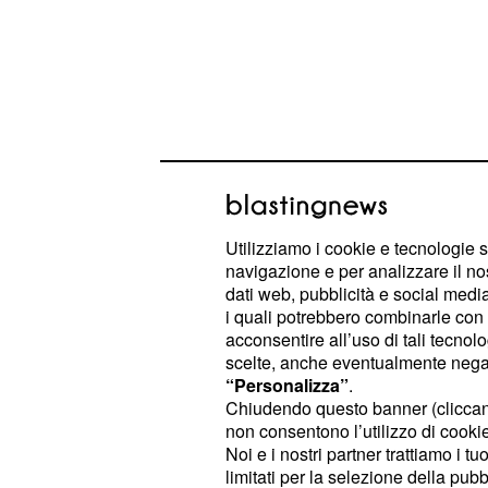
Il Contesto dell'Appel
Trasmissione in Chia
Utilizziamo i cookie e tecnologie s
navigazione e per analizzare il no
Binaghi ha evidenziato come il
tenn
dati web, pubblicità e social media,
i quali potrebbero combinarle con a
attraversando il
momento più importa
acconsentire all’uso di tali tecnol
affermandosi come un vero e propr
scelte, anche eventualmente negand
“Personalizza”
.
. Questo successo è in gr
nazionale
Chiudendo questo banner (clicca
, estendendo l'inte
milioni di persone
non consentono l’utilizzo di cookie 
tradizionale pubblico degli abbonati.
Noi e i nostri partner trattiamo i t
limitati per la selezione della pubb
ha inoltre sottolineato il ruolo esem