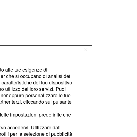
tto alle tue esigenze di
er che si occupano di analisi dei
caratteristiche del tuo dispositivo,
 utilizzo dei loro servizi. Puoi
ner oppure personalizzare le tue
tner terzi, cliccando sul pulsante
delle impostazioni predefinite che
e/o accedervi. Utilizzare dati
rofili per la selezione di pubblicità