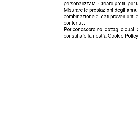
personalizzata. Creare profili per 
impegnati a Parigi, definen
tennisti
Misurare le prestazioni degli annun
per molte nuove generazio
educativo
combinazione di dati provenienti da 
contenuti.
per
,
,
serietà
spirito di sacrificio
rispe
Per conoscere nel dettaglio quali c
e la capacità di t
cultura del lavoro
consultare la nostra
Cookie Policy
attraverso lo sport.