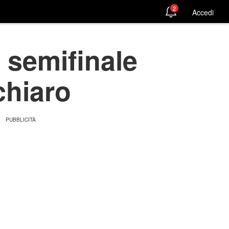
2
Accedi
 semifinale
chiaro