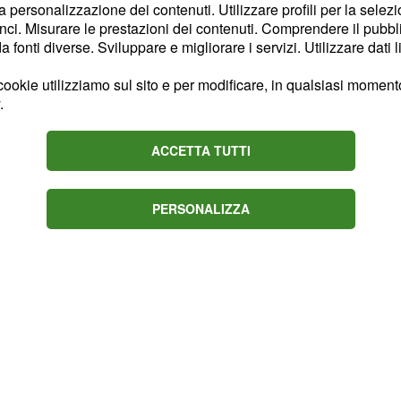
la personalizzazione dei contenuti. Utilizzare profili per la selez
doli un
modello
ci. Misurare le prestazioni dei contenuti. Comprendere il pubblic
ni. Essi si distinguono
fonti diverse. Sviluppare e migliorare i servizi. Utilizzare dati l
,
tto dell’avversario
ookie utilizziamo sul sito e per modificare, in qualsiasi momento,
rasmettere
valori positivi
.
ACCETTA TUTTI
PERSONALIZZA