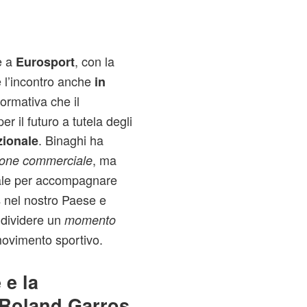
e a
, con la
Eurosport
 l’incontro anche
in
normativa che il
er il futuro a tutela degli
. Binaghi ha
zionale
, ma
ione commerciale
le per accompagnare
nel nostro Paese e
s
dividere un
momento
movimento sportivo.
 e la
l Roland Garros