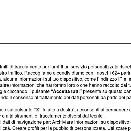
lo per la
ro
imili di tracciamento per fornirti un servizio personalizzato rispe
stro traffico. Raccogliamo e condividiamo con i nostri
1624
partn
stia
is italiano
 alcune informazioni sul tuo dispositivo, come l’indirizzo IP e le 
ltre informazioni che hai fornito loro o che hanno raccolto dal tuo
,
nte della sua storia
ogie cliccando il pulsante
“Accetta tutti”
presente su questo ban
io
patrimonio sportivo
o il consenso al trattamento dei dati personali da parte dei par
ado di coinvolgere
ndo sul pulsante
“X”
in alto a destra), acconsenti al permanere 
resse ben oltre il
o altri strumenti di tracciamento diversi dai tecnici.
 Il presidente della FITP
uoi dati di navigazione per: Archiviare informazioni su dispositivo 
licità. Creare profili per la pubblicità personalizzata. Utilizzare p
plare dei
giovani