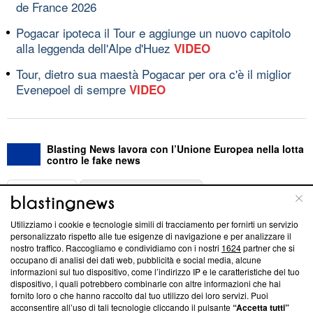
de France 2026
Pogacar ipoteca il Tour e aggiunge un nuovo capitolo
alla leggenda dell'Alpe d'Huez
VIDEO
Tour, dietro sua maestà Pogacar per ora c'è il miglior
Evenepoel di sempre
VIDEO
Blasting News lavora con l’Unione Europea nella lotta
contro le fake news
ABOUT
LINEA EDITORIALE
Utilizziamo i cookie e tecnologie simili di tracciamento per fornirti un servizio
Questa sezione offre informazioni trasparenti su Blasting
personalizzato rispetto alle tue esigenze di navigazione e per analizzare il
nostro traffico. Raccogliamo e condividiamo con i nostri
1624
partner che si
News, sui nostri processi editoriali e su come ci impegniamo a
occupano di analisi dei dati web, pubblicità e social media, alcune
creare news di qualità. Inoltre, afferma la nostra aderenza a
informazioni sul tuo dispositivo, come l’indirizzo IP e le caratteristiche del tuo
‘Trust Project - News with Integrity’
Blasting News non è
dispositivo, i quali potrebbero combinarle con altre informazioni che hai
ancora membro del programma, ma ha richiesto di farne
fornito loro o che hanno raccolto dal tuo utilizzo dei loro servizi. Puoi
parte; Trust Project non ha ancora effettuato una verifica di
acconsentire all’uso di tali tecnologie cliccando il pulsante
“Accetta tutti”