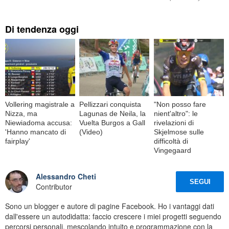
Di tendenza oggi
Vollering magistrale a
Pellizzari conquista
"Non posso fare
Nizza, ma
Lagunas de Neila, la
nient'altro": le
Niewiadoma accusa:
Vuelta Burgos a Gall
rivelazioni di
'Hanno mancato di
(Video)
Skjelmose sulle
fairplay'
difficoltà di
Vingegaard
Alessandro Cheti
SEGUI
Contributor
Sono un blogger e autore di pagine Facebook. Ho i vantaggi dati
dall'essere un autodidatta: faccio crescere i miei progetti seguendo
percorsi personali, mescolando intuito e programmazione con la