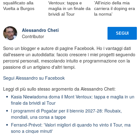
squalificato alla
Ventoux: tappa e
'All'inizio della mia
Vuelta a Burgos
maglia in un finale da
carriera il doping era
brividi al Tour
la norma'
Alessandro Cheti
SEGUI
Contributor
Sono un blogger e autore di pagine Facebook. Ho i vantaggi dati
dall'essere un autodidatta: faccio crescere i miei progetti seguendo
percorsi personali, mescolando intuito e programmazione con la
passione di un artigiano d'altri tempi.
Segui
Alessandro
su Facebook
Leggi di più sullo stesso argomento da Alessandro Cheti:
Kasia Niewiadoma doma il Mont Ventoux: tappa e maglia in un
finale da brividi al Tour
I programmi di Pogačar per il biennio 2027-28: Roubaix,
mondiali, una corsa a tappe
Ferrand-Prévot: 'Valori migliori di quando ho vinto il Tour, ma
sono a cinque minuti'