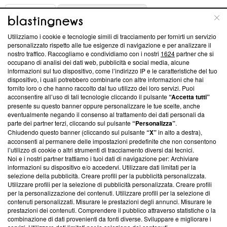
ABOUT
LINEA EDITORIALE
Utilizziamo i cookie e tecnologie simili di tracciamento per fornirti un servizio
Questa sezione offre informazioni trasparenti su Blasting
personalizzato rispetto alle tue esigenze di navigazione e per analizzare il
nostro traffico. Raccogliamo e condividiamo con i nostri
1624
partner che si
News, sui nostri processi editoriali e su come ci impegniamo a
occupano di analisi dei dati web, pubblicità e social media, alcune
creare news di qualità. Inoltre, afferma la nostra aderenza a
informazioni sul tuo dispositivo, come l’indirizzo IP e le caratteristiche del tuo
‘Trust Project - News with Integrity’
Blasting News non è
dispositivo, i quali potrebbero combinarle con altre informazioni che hai
ancora membro del programma, ma ha richiesto di farne
fornito loro o che hanno raccolto dal tuo utilizzo dei loro servizi. Puoi
parte; Trust Project non ha ancora effettuato una verifica di
acconsentire all’uso di tali tecnologie cliccando il pulsante
“Accetta tutti”
conformità agli standard.
presente su questo banner oppure personalizzare le tue scelte, anche
eventualmente negando il consenso al trattamento dei dati personali da
parte dei partner terzi, cliccando sul pulsante
“Personalizza”
.
Su di noi
Chiudendo questo banner (cliccando sul pulsante
“X”
in alto a destra),
acconsenti al permanere delle impostazioni predefinite che non consentono
Team editoriale
l’utilizzo di cookie o altri strumenti di tracciamento diversi dai tecnici.
Noi e i nostri partner trattiamo i tuoi dati di navigazione per: Archiviare
Corporate
informazioni su dispositivo e/o accedervi. Utilizzare dati limitati per la
selezione della pubblicità. Creare profili per la pubblicità personalizzata.
Redazione
Utilizzare profili per la selezione di pubblicità personalizzata. Creare profili
per la personalizzazione dei contenuti. Utilizzare profili per la selezione di
Informativa Privacy
contenuti personalizzati. Misurare le prestazioni degli annunci. Misurare le
prestazioni dei contenuti. Comprendere il pubblico attraverso statistiche o la
Cookie Policy
combinazione di dati provenienti da fonti diverse. Sviluppare e migliorare i