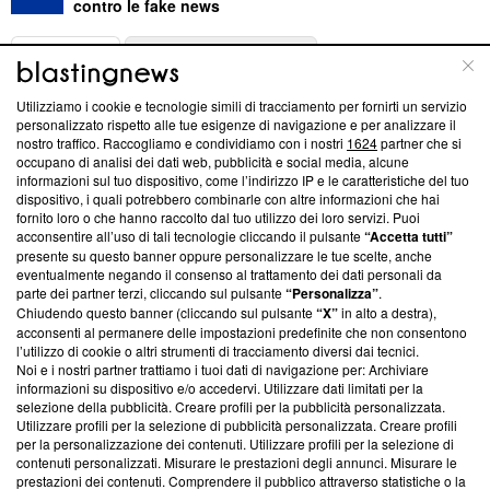
contro le fake news
ABOUT
LINEA EDITORIALE
Utilizziamo i cookie e tecnologie simili di tracciamento per fornirti un servizio
Questa sezione offre informazioni trasparenti su Blasting
personalizzato rispetto alle tue esigenze di navigazione e per analizzare il
nostro traffico. Raccogliamo e condividiamo con i nostri
1624
partner che si
News, sui nostri processi editoriali e su come ci impegniamo a
occupano di analisi dei dati web, pubblicità e social media, alcune
creare news di qualità. Inoltre, afferma la nostra aderenza a
informazioni sul tuo dispositivo, come l’indirizzo IP e le caratteristiche del tuo
‘Trust Project - News with Integrity’
Blasting News non è
dispositivo, i quali potrebbero combinarle con altre informazioni che hai
ancora membro del programma, ma ha richiesto di farne
fornito loro o che hanno raccolto dal tuo utilizzo dei loro servizi. Puoi
parte; Trust Project non ha ancora effettuato una verifica di
acconsentire all’uso di tali tecnologie cliccando il pulsante
“Accetta tutti”
conformità agli standard.
presente su questo banner oppure personalizzare le tue scelte, anche
eventualmente negando il consenso al trattamento dei dati personali da
parte dei partner terzi, cliccando sul pulsante
“Personalizza”
.
Su di noi
Chiudendo questo banner (cliccando sul pulsante
“X”
in alto a destra),
acconsenti al permanere delle impostazioni predefinite che non consentono
Team editoriale
l’utilizzo di cookie o altri strumenti di tracciamento diversi dai tecnici.
Noi e i nostri partner trattiamo i tuoi dati di navigazione per: Archiviare
Corporate
informazioni su dispositivo e/o accedervi. Utilizzare dati limitati per la
selezione della pubblicità. Creare profili per la pubblicità personalizzata.
Redazione
Utilizzare profili per la selezione di pubblicità personalizzata. Creare profili
per la personalizzazione dei contenuti. Utilizzare profili per la selezione di
Informativa Privacy
contenuti personalizzati. Misurare le prestazioni degli annunci. Misurare le
prestazioni dei contenuti. Comprendere il pubblico attraverso statistiche o la