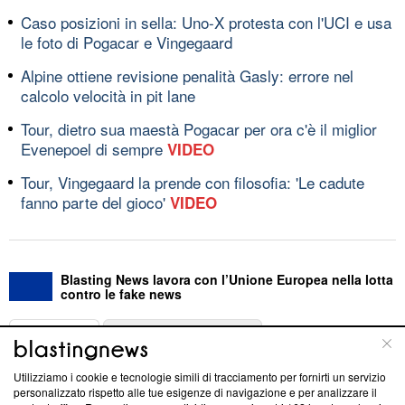
Caso posizioni in sella: Uno-X protesta con l'UCI e usa
le foto di Pogacar e Vingegaard
Alpine ottiene revisione penalità Gasly: errore nel
calcolo velocità in pit lane
Tour, dietro sua maestà Pogacar per ora c'è il miglior
Evenepoel di sempre
VIDEO
Tour, Vingegaard la prende con filosofia: 'Le cadute
fanno parte del gioco'
VIDEO
Blasting News lavora con l’Unione Europea nella lotta
contro le fake news
ABOUT
LINEA EDITORIALE
Utilizziamo i cookie e tecnologie simili di tracciamento per fornirti un servizio
Questa sezione offre informazioni trasparenti su Blasting
personalizzato rispetto alle tue esigenze di navigazione e per analizzare il