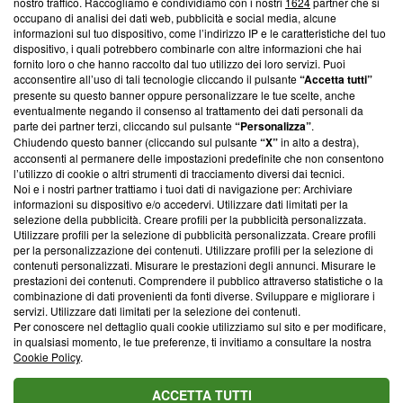
nostro traffico. Raccogliamo e condividiamo con i nostri
1624
partner che si
News, sui nostri processi editoriali e su come ci impegniamo a
occupano di analisi dei dati web, pubblicità e social media, alcune
creare news di qualità. Inoltre, afferma la nostra aderenza a
informazioni sul tuo dispositivo, come l’indirizzo IP e le caratteristiche del tuo
‘Trust Project - News with Integrity’
Blasting News non è
dispositivo, i quali potrebbero combinarle con altre informazioni che hai
ancora membro del programma, ma ha richiesto di farne
fornito loro o che hanno raccolto dal tuo utilizzo dei loro servizi. Puoi
parte; Trust Project non ha ancora effettuato una verifica di
acconsentire all’uso di tali tecnologie cliccando il pulsante
“Accetta tutti”
conformità agli standard.
presente su questo banner oppure personalizzare le tue scelte, anche
eventualmente negando il consenso al trattamento dei dati personali da
parte dei partner terzi, cliccando sul pulsante
“Personalizza”
.
Su di noi
Chiudendo questo banner (cliccando sul pulsante
“X”
in alto a destra),
acconsenti al permanere delle impostazioni predefinite che non consentono
Team editoriale
l’utilizzo di cookie o altri strumenti di tracciamento diversi dai tecnici.
Noi e i nostri partner trattiamo i tuoi dati di navigazione per: Archiviare
Corporate
informazioni su dispositivo e/o accedervi. Utilizzare dati limitati per la
selezione della pubblicità. Creare profili per la pubblicità personalizzata.
Redazione
Utilizzare profili per la selezione di pubblicità personalizzata. Creare profili
per la personalizzazione dei contenuti. Utilizzare profili per la selezione di
Informativa Privacy
contenuti personalizzati. Misurare le prestazioni degli annunci. Misurare le
prestazioni dei contenuti. Comprendere il pubblico attraverso statistiche o la
Cookie Policy
combinazione di dati provenienti da fonti diverse. Sviluppare e migliorare i
servizi. Utilizzare dati limitati per la selezione dei contenuti.
Blasting SA, IDI CHE-247.845.224, Via Carlo Frasca, 3 - 6900
Per conoscere nel dettaglio quali cookie utilizziamo sul sito e per modificare,
Lugano (Svizzera) Tel:
+39 0690258937
in qualsiasi momento, le tue preferenze, ti invitiamo a consultare la nostra
Cookie Policy
.
© 2026 Blasting News
ACCETTA TUTTI