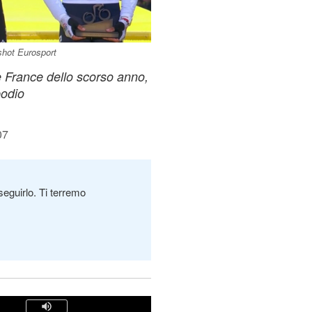
shot Eurosport
de France dello scorso anno,
podio
07
seguirlo. Ti terremo