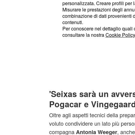
alle condizioni difficili: “Dormiamo 
personalizzata. Creare profili per 
restiamo in altitudine per i primi gi
Misurare le prestazioni degli annun
combinazione di dati provenienti da 
allenarci fino a 3000 metri. Cerchiam
contenuti.
rapidamente possibile.”
Per conoscere nel dettaglio quali c
consultare la nostra
Cookie Policy
Durante gli allenamenti,
sp
Lipowitz
fondamentale: “Quando si iniziano gl
quote più basse per respirare più o
subito in bici. È un modo efficace p
e migliorare la capacità di adattame
'Seixas sarà un avver
Pogacar e Vingegaard
Oltre agli aspetti tecnici della prepa
voluto condividere un lato più pers
compagna
, anche 
Antonia Weeger