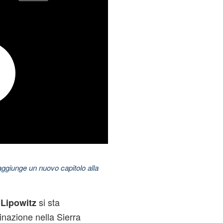
aggiunge un nuovo capitolo alla
si sta
 Lipowitz
nazione nella Sierra