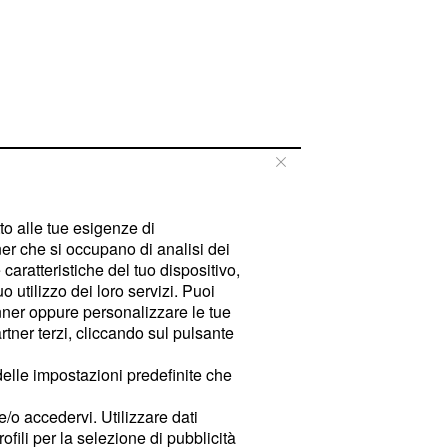
tto alle tue esigenze di
er che si occupano di analisi dei
caratteristiche del tuo dispositivo,
 utilizzo dei loro servizi. Puoi
ner oppure personalizzare le tue
tner terzi, cliccando sul pulsante
delle impostazioni predefinite che
e/o accedervi. Utilizzare dati
rofili per la selezione di pubblicità