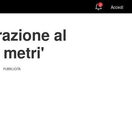
2
Accedi
razione al
 metri'