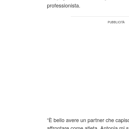
professionista.
“È bello avere un partner che capis
affrontare come atleta. Antonia mi s