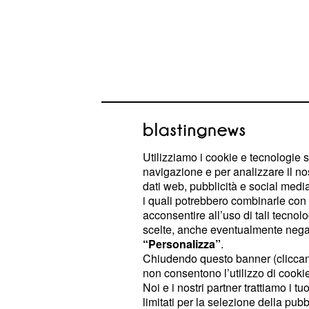
Utilizziamo i cookie e tecnologie s
navigazione e per analizzare il no
dati web, pubblicità e social media,
i quali potrebbero combinarle con a
acconsentire all’uso di tali tecnol
Mentalmente bisogna essere pronti 
scelte, anche eventualmente negand
qui, perché la giornata ruota intorn
“Personalizza”
.
Chiudendo questo banner (clicca
allenarsi: non c'è altro.”
non consentono l’utilizzo di cookie 
Noi e i nostri partner trattiamo i t
Florian sottolinea come il corpo de
limitati per la selezione della pubb