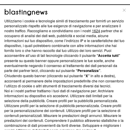
ABOUT
LINEA EDITORIALE
Utilizziamo i cookie e tecnologie simili di tracciamento per fornirti un servizio
personalizzato rispetto alle tue esigenze di navigazione e per analizzare il
Questa sezione offre informazioni trasparenti su Blasting
nostro traffico. Raccogliamo e condividiamo con i nostri
1624
partner che si
News, sui nostri processi editoriali e su come ci impegniamo a
occupano di analisi dei dati web, pubblicità e social media, alcune
creare news di qualità. Inoltre, afferma la nostra aderenza a
informazioni sul tuo dispositivo, come l’indirizzo IP e le caratteristiche del tuo
‘Trust Project - News with Integrity’
Blasting News non è
dispositivo, i quali potrebbero combinarle con altre informazioni che hai
fornito loro o che hanno raccolto dal tuo utilizzo dei loro servizi. Puoi
ancora membro del programma, ma ha richiesto di farne
acconsentire all’uso di tali tecnologie cliccando il pulsante
“Accetta tutti”
parte; Trust Project non ha ancora effettuato una verifica di
presente su questo banner oppure personalizzare le tue scelte, anche
conformità agli standard.
eventualmente negando il consenso al trattamento dei dati personali da
parte dei partner terzi, cliccando sul pulsante
“Personalizza”
.
Su di noi
Chiudendo questo banner (cliccando sul pulsante
“X”
in alto a destra),
acconsenti al permanere delle impostazioni predefinite che non consentono
Team editoriale
l’utilizzo di cookie o altri strumenti di tracciamento diversi dai tecnici.
Noi e i nostri partner trattiamo i tuoi dati di navigazione per: Archiviare
Corporate
informazioni su dispositivo e/o accedervi. Utilizzare dati limitati per la
selezione della pubblicità. Creare profili per la pubblicità personalizzata.
Redazione
Utilizzare profili per la selezione di pubblicità personalizzata. Creare profili
per la personalizzazione dei contenuti. Utilizzare profili per la selezione di
Informativa Privacy
contenuti personalizzati. Misurare le prestazioni degli annunci. Misurare le
prestazioni dei contenuti. Comprendere il pubblico attraverso statistiche o la
Cookie Policy
combinazione di dati provenienti da fonti diverse. Sviluppare e migliorare i