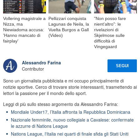
Vollering magistrale a
Pellizzari conquista
"Non posso fare
Nizza, ma
Lagunas de Neila, la
nient'altro": le
Niewiadoma accusa:
Vuelta Burgos a Gall
rivelazioni di
'Hanno mancato di
(Video)
Skjelmose sulle
fairplay'
difficoltà di
Vingegaard
Alessandro Farina
SEGUI
Contributor
Sono un giornalista pubblicista e mi occupo principalmente di
notizie sportive. Cerco di trovare storie interessanti, trasmettendo ai
lettori la passione per il mondo dello sport.
Leggi di più sullo stesso argomento da Alessandro Farina:
Mondiale Under17, l’Italia affronta la Repubblica Dominicana
Nazionale femminile, nuovo collegiale a Cavalese: confermate
le azzurre di Nations League
Nations League, l'Italia nei quarti di finale sfida gli Stati Uniti