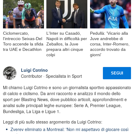
Ciclomercato,
L'Inter su Casadó,
Pedullà: 'Vicario alla
l'intreccio Seixas-Del
Napoli in difficoltà per
Juve andrebbe di
Toro accende la sfida
Zeballos, la Juve
corsa, Inter-Romero,
tra UAE e Decathlon
prepara altri cinque
accordo trovato da
colpi
giorni'
Luigi Cotrino
SEGUI
Contributor · Specialista in Sport
Mi chiamo Luigi Cotrino e sono un giornalista sportivo appassionato
di calcio e ciclismo. Da anni racconto e analizzo il mondo dello
sport per Blasting News, dove pubblico articoli, approfondimenti e
analisi sulle principali leghe europee: Serie A, Premier League,
Bundesliga, La Liga e Ligue 1.
Leggi di più sullo stesso argomento da Luigi Cotrino:
Zverev eliminato a Montreal: 'Non mi aspettavo di giocare così