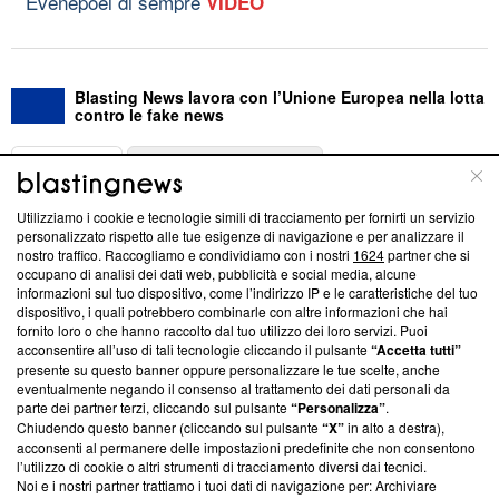
Evenepoel di sempre
VIDEO
Blasting News lavora con l’Unione Europea nella lotta
contro le fake news
ABOUT
LINEA EDITORIALE
Utilizziamo i cookie e tecnologie simili di tracciamento per fornirti un servizio
Questa sezione offre informazioni trasparenti su Blasting
personalizzato rispetto alle tue esigenze di navigazione e per analizzare il
nostro traffico. Raccogliamo e condividiamo con i nostri
1624
partner che si
News, sui nostri processi editoriali e su come ci impegniamo a
occupano di analisi dei dati web, pubblicità e social media, alcune
creare news di qualità. Inoltre, afferma la nostra aderenza a
informazioni sul tuo dispositivo, come l’indirizzo IP e le caratteristiche del tuo
‘Trust Project - News with Integrity’
Blasting News non è
dispositivo, i quali potrebbero combinarle con altre informazioni che hai
ancora membro del programma, ma ha richiesto di farne
fornito loro o che hanno raccolto dal tuo utilizzo dei loro servizi. Puoi
parte; Trust Project non ha ancora effettuato una verifica di
acconsentire all’uso di tali tecnologie cliccando il pulsante
“Accetta tutti”
conformità agli standard.
presente su questo banner oppure personalizzare le tue scelte, anche
eventualmente negando il consenso al trattamento dei dati personali da
parte dei partner terzi, cliccando sul pulsante
“Personalizza”
.
Su di noi
Chiudendo questo banner (cliccando sul pulsante
“X”
in alto a destra),
acconsenti al permanere delle impostazioni predefinite che non consentono
Team editoriale
l’utilizzo di cookie o altri strumenti di tracciamento diversi dai tecnici.
Noi e i nostri partner trattiamo i tuoi dati di navigazione per: Archiviare
Corporate