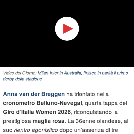
Video del Giorno:
Milan-Inter in Australia, finisce in parità il primo
derby della stagione
ha trionfato nella
Anna van der Breggen
, quarta tappa del
cronometro Belluno-Nevegal
, riconquistando la
Giro d’Italia Women 2026
prestigiosa
. La 36enne olandese, al
maglia rosa
suo
dopo un’assenza di tre
rientro agonistico