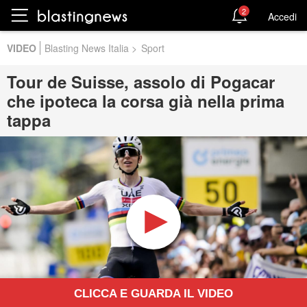
2
Accedi
VIDEO
Blasting News Italia
>
Sport
Tour de Suisse, assolo di Pogacar
che ipoteca la corsa già nella prima
tappa
CLICCA E GUARDA IL VIDEO