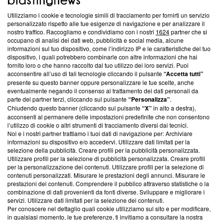
Questa sezione offre informazioni trasparenti su Blasting
Utilizziamo i cookie e tecnologie simili di tracciamento per fornirti un servizio
News, sui nostri processi editoriali e su come ci impegniamo a
personalizzato rispetto alle tue esigenze di navigazione e per analizzare il
creare news di qualità. Inoltre, afferma la nostra aderenza a
nostro traffico. Raccogliamo e condividiamo con i nostri
1624
partner che si
‘Trust Project - News with Integrity’
Blasting News non è
occupano di analisi dei dati web, pubblicità e social media, alcune
informazioni sul tuo dispositivo, come l’indirizzo IP e le caratteristiche del tuo
ancora membro del programma, ma ha richiesto di farne
dispositivo, i quali potrebbero combinarle con altre informazioni che hai
parte; Trust Project non ha ancora effettuato una verifica di
fornito loro o che hanno raccolto dal tuo utilizzo dei loro servizi. Puoi
conformità agli standard.
acconsentire all’uso di tali tecnologie cliccando il pulsante
“Accetta tutti”
presente su questo banner oppure personalizzare le tue scelte, anche
Su di noi
eventualmente negando il consenso al trattamento dei dati personali da
parte dei partner terzi, cliccando sul pulsante
“Personalizza”
.
Team editoriale
Chiudendo questo banner (cliccando sul pulsante
“X”
in alto a destra),
acconsenti al permanere delle impostazioni predefinite che non consentono
Corporate
l’utilizzo di cookie o altri strumenti di tracciamento diversi dai tecnici.
Noi e i nostri partner trattiamo i tuoi dati di navigazione per: Archiviare
Redazione
informazioni su dispositivo e/o accedervi. Utilizzare dati limitati per la
selezione della pubblicità. Creare profili per la pubblicità personalizzata.
Informativa Privacy
Utilizzare profili per la selezione di pubblicità personalizzata. Creare profili
per la personalizzazione dei contenuti. Utilizzare profili per la selezione di
Cookie Policy
contenuti personalizzati. Misurare le prestazioni degli annunci. Misurare le
prestazioni dei contenuti. Comprendere il pubblico attraverso statistiche o la
combinazione di dati provenienti da fonti diverse. Sviluppare e migliorare i
Blasting SA, IDI CHE-247.845.224, Via Carlo Frasca, 3 - 6900
servizi. Utilizzare dati limitati per la selezione dei contenuti.
Lugano (Svizzera) Tel:
+39 0690258937
Per conoscere nel dettaglio quali cookie utilizziamo sul sito e per modificare,
in qualsiasi momento, le tue preferenze, ti invitiamo a consultare la nostra
© 2026 Blasting News