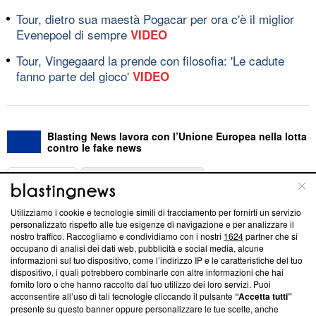
Tour, dietro sua maestà Pogacar per ora c'è il miglior
Evenepoel di sempre
VIDEO
Tour, Vingegaard la prende con filosofia: 'Le cadute
fanno parte del gioco'
VIDEO
Blasting News lavora con l’Unione Europea nella lotta
contro le fake news
ABOUT
LINEA EDITORIALE
Utilizziamo i cookie e tecnologie simili di tracciamento per fornirti un servizio
Questa sezione offre informazioni trasparenti su Blasting
personalizzato rispetto alle tue esigenze di navigazione e per analizzare il
nostro traffico. Raccogliamo e condividiamo con i nostri
1624
partner che si
News, sui nostri processi editoriali e su come ci impegniamo a
occupano di analisi dei dati web, pubblicità e social media, alcune
creare news di qualità. Inoltre, afferma la nostra aderenza a
informazioni sul tuo dispositivo, come l’indirizzo IP e le caratteristiche del tuo
‘Trust Project - News with Integrity’
Blasting News non è
dispositivo, i quali potrebbero combinarle con altre informazioni che hai
ancora membro del programma, ma ha richiesto di farne
fornito loro o che hanno raccolto dal tuo utilizzo dei loro servizi. Puoi
parte; Trust Project non ha ancora effettuato una verifica di
acconsentire all’uso di tali tecnologie cliccando il pulsante
“Accetta tutti”
conformità agli standard.
presente su questo banner oppure personalizzare le tue scelte, anche