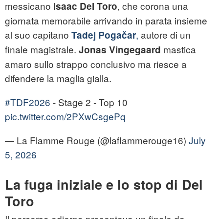
messicano
, che corona una
Isaac Del Toro
giornata memorabile arrivando in parata insieme
al suo capitano
,
autore di un
Tadej Pogačar
finale magistrale.
mastica
Jonas Vingegaard
amaro sullo strappo conclusivo ma riesce a
difendere la maglia gialla.
#TDF2026
- Stage 2 - Top 10
pic.twitter.com/2PXwCsgePq
— La Flamme Rouge (@laflammerouge16)
July
5, 2026
La fuga iniziale e lo stop di Del
Toro
Il percorso odierno presentava un finale da