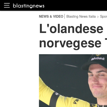
NEWS & VIDEO
Blasting News Italia
>
Spor
L'olandese K
norvegese T