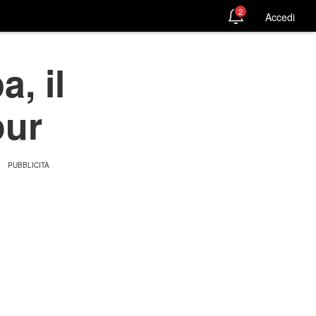
2
Accedi
, il
our