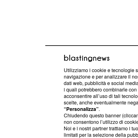
Qui, Kooij ha saputo sfruttare al megl
Utilizziamo i cookie e tecnologie s
lavoro della sua squadra, che lo ha
navigazione e per analizzare il no
fino al traguardo di Pau, garantendo
dati web, pubblicità e social media,
i quali potrebbero combinarle con a
per lanciare l'attacco decisivo. Il 
acconsentire all’uso di tali tecnol
risultato significativo per il team D
scelte, anche eventualmente negand
ripagati gli sforzi profusi per mettere
“Personalizza”
.
Chiudendo questo banner (clicca
migliori condizioni.
non consentono l’utilizzo di cookie 
Noi e i nostri partner trattiamo i t
Traeen saldamente in 
limitati per la selezione della pubb