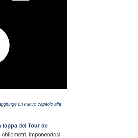
aggiunge un nuovo capitolo alla
del
a tappa
Tour de
 chilometri, imponendosi