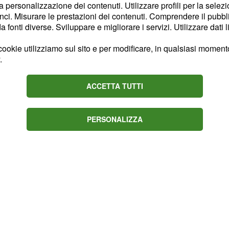
la personalizzazione dei contenuti. Utilizzare profili per la selez
r la vittoria di tappa, la
ci. Misurare le prestazioni dei contenuti. Comprendere il pubblic
fonti diverse. Sviluppare e migliorare i servizi. Utilizzare dati l
ossoni di rilievo. Il
ne saldamente la
maglia
ookie utilizziamo sul sito e per modificare, in qualsiasi momento,
. Il suo vantaggio rimane
.
tense Sean Quinn della EF
ACCETTA TUTTI
 secondi sul ceco
PERSONALIZZA