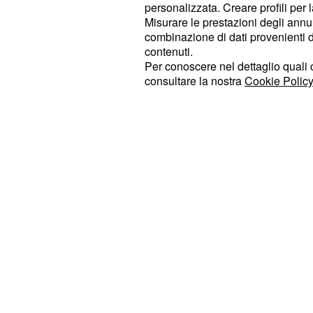
personalizzata. Creare profili per 
Nonostante l'intensa bagarre finale pe
Misurare le prestazioni degli annun
combinazione di dati provenienti da 
non ha subito sc
classifica generale
contenuti.
norvegese
mantie
Torstein Traeen
Per conoscere nel dettaglio quali c
di
leader del
gialla
Tour de France
consultare la nostra
Cookie Policy
invariato: 28 secondi sullo statuni
Education–EasyPost e 3 minuti e 50
Mathias Vacek della Lidl–Trek.