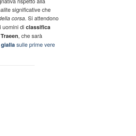
ativa rispetto alla
lite significative che
. Si attendono
 della corsa
i uomini di
classifica
, che sarà
 Traeen
sulle prime vere
gialla