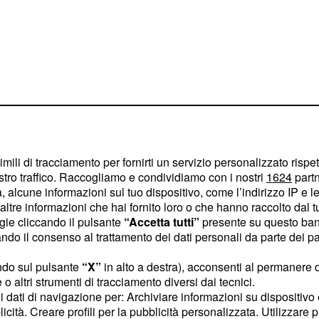
io la sua esplosività e il
imili di tracciamento per fornirti un servizio personalizzato rispe
 guidato con precisione
stro traffico. Raccogliamo e condividiamo con i nostri
1624
partn
gli una posizione ideale
 alcune informazioni sul tuo dispositivo, come l’indirizzo IP e le 
ltre informazioni che hai fornito loro o che hanno raccolto dal tuo
successo rappresenta un
ogie cliccando il pulsante
“Accetta tutti”
presente su questo ban
ecathlon, che vede
o il consenso al trattamento dei dati personali da parte dei par
 il proprio corridore nelle
ndo sul pulsante
“X”
in alto a destra), acconsenti al permanere 
o altri strumenti di tracciamento diversi dai tecnici.
uoi dati di navigazione per: Archiviare informazioni su dispositivo 
maglia gialla
licità. Creare profili per la pubblicità personalizzata. Utilizzare p