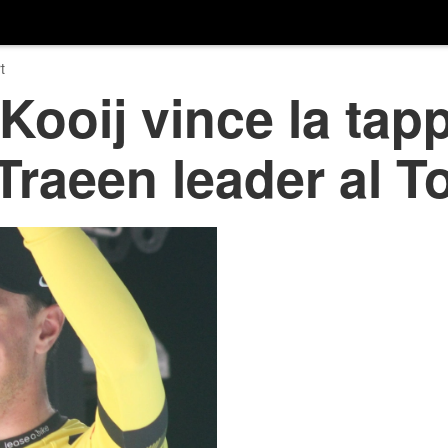
t
ooij vince la tappa
raeen leader al T