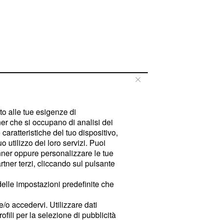
tto alle tue esigenze di
er che si occupano di analisi dei
caratteristiche del tuo dispositivo,
 utilizzo dei loro servizi. Puoi
ner oppure personalizzare le tue
tner terzi, cliccando sul pulsante
delle impostazioni predefinite che
e/o accedervi. Utilizzare dati
rofili per la selezione di pubblicità